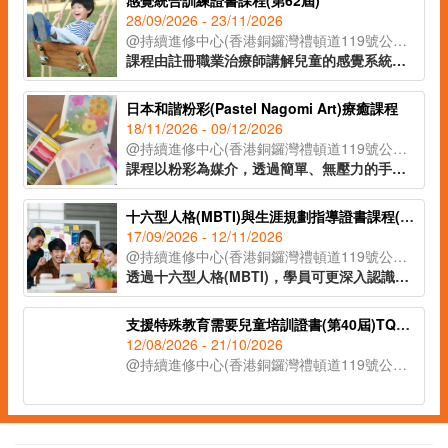
感覺統合訓練證書課程(第62屆)
28/09/2026 - 23/11/2026
@持續進修中心(香港銅鑼灣禮頓道119號公理堂大樓21-23樓)
課程由註冊職業治療師講解兒童的感覺系統與專注力、身體張力運用、手眼協調、情緒穩定之間的關係，教授如何透過大量刺激讓大腦作出適當的回應，達致協調、穩定及發展能力提升兒童各方面能力，指導學員制定更有效培訓方法，事半功倍。
日本和諧粉彩(Pastel Nagomi Art)療癒課程
18/11/2026 - 09/12/2026
@持續進修中心(香港銅鑼灣禮頓道119號公理堂大樓21-23樓)
課程以粉彩為媒介，透過簡單、無壓力的手指繪畫技巧，即使是零繪畫經驗的學員亦能輕鬆掌握。課程內容涵蓋和諧粉彩的起源、基礎技法、創作技巧與色彩心理學入門，並引導學員完成八幅具有主題意涵的創作作品。透過溫柔的粉彩色調與富啟發性的圖像構圖，讓學員在創作中感受內在平靜與情緒釋放，並學習如何運用藝術作為自我表達與情緒調節的工具，達致身心靈的平衡與和諧。
十六型人格(MBTI)與生涯規劃指導證書課程(第40屆)
17/09/2026 - 12/11/2026
@持續進修中心(香港銅鑼灣禮頓道119號公理堂大樓21-23樓)
透過十六型人格(MBTI)，學員可更深入認識自己的興趣、能力和方向，配合知識、技能及態度，作出明智的人生選擇。課程適合有意增強自我認識或優化人生規劃的人士，當中教授的Coaching基本技巧，可幫助老師、社工、管理人員和公司培訓主任等對其服務對象或員工更有效地進行人生規劃的指導。
支援特殊教育需要兒童培訓證書(第40屆)TQUK證書申請
12/08/2026 - 21/10/2026
@持續進修中心(香港銅鑼灣禮頓道119號公理堂大樓21-23樓)