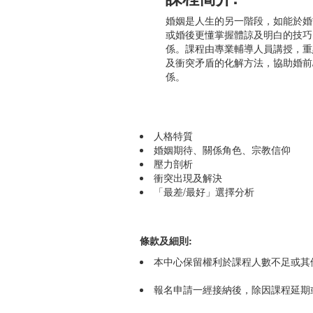
婚姻是人生的另一階段，如能於婚
或婚後更懂掌握體諒及明白的技巧
係。課程由專業輔導人員講授，重
及衝突矛盾的化解方法，協助婚前
係。
人格特質
婚姻期待、關係角色、宗教信仰
壓力剖析
衝突出現及解決
「最差/最好」選擇分析
條款及細則:
本中心保留權利於課程人數不足或其
報名申請一經接納後，除因課程延期