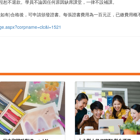
程恕不退款。學員不論因任何原因缺席課堂，一律不設補課。
(如有)合格後，可申請頒發證書。每張證書費用為一百元正，已繳費用概
/page.aspx?corpname=clc&i=1521