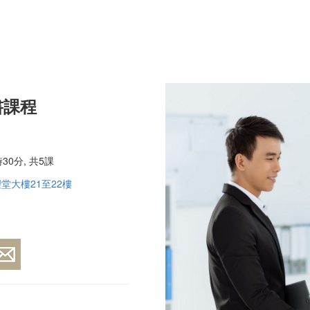
書課程
30分, 共5課
堂大樓21至22樓