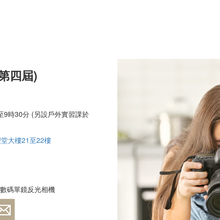
第四屆)
9時30分 (另設戶外實習課於
堂大樓21至22樓
或數碼單鏡反光相機