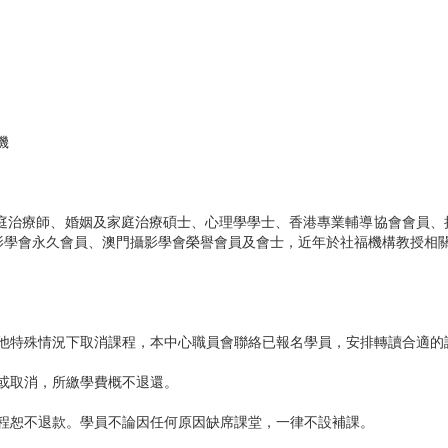
機
家庭治療師、婚姻及家庭治療碩士、心理學學士、香港專業輔導協會會員、
影學會永久會員、澳門攝影學會榮譽會員及會士，近年於社福機構教授相
他特殊情況下取消課程，本中心職員會聯絡已報名學員，安排轉讀合適的
或取消，所繳學費概不退還。
程恕不退款。學員不論因任何原因缺席課堂，一律不設補課。