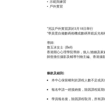
• 示範與練習
• 戶外實習
*另設戶外實習課於3月18日舉行
*學員需自備數碼相機或數碼單鏡反光相
導師:
詹玉冰女士 (Bell)
香港開心心理學院導師，個人/婚姻及
師曾擔任攝影及輔導刊物主編、香港攝
條款及細則:
本中心保留權利於課程人數不足或其
報名申請一經接納後，除因課程延期
學員報名後，除因課程取消，所有課