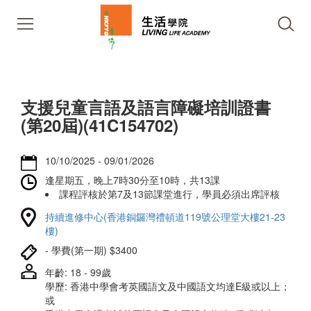
支援兒童言語及語言障礙培訓證書
(第20屆)(41C154702)
10/10/2025 - 09/01/2026
逢星期五，晚上7時30分至10時，共13課
課程評核於第7及13節課堂進行，學員必須出席評核
持續進修中心(香港銅鑼灣禮頓道119號公理堂大樓21-23
樓)
- 學費(第一期) $3400
年齡: 18 - 99歲
學歷: 香港中學會考英國語文及中國語文均達E級或以上；
或