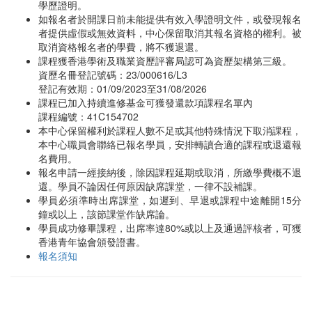
學歷證明。
如報名者於開課日前未能提供有效入學證明文件，或發現報名
者提供虛假或無效資料，中心保留取消其報名資格的權利。被
取消資格報名者的學費，將不獲退還。
課程獲香港學術及職業資歷評審局認可為資歷架構第三級。
資歷名冊登記號碼：23/000616/L3
登記有效期：01/09/2023至31/08/2026
課程已加入持續進修基金可獲發還款項課程名單內
課程編號：41C154702
本中心保留權利於課程人數不足或其他特殊情況下取消課程，
本中心職員會聯絡已報名學員，安排轉讀合適的課程或退還報
名費用。
報名申請一經接納後，除因課程延期或取消，所繳學費概不退
還。學員不論因任何原因缺席課堂，一律不設補課。
學員必須準時出席課堂，如遲到、早退或課程中途離開15分
鐘或以上，該節課堂作缺席論。
學員成功修畢課程，出席率達80%或以上及通過評核者，可獲
香港青年協會頒發證書。
報名須知