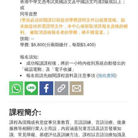
香港中學文憑考試英國語文及中國語文均達2級或以上；
或
同等資歷
(學員必須於開課日前提供學歷證明文件以核實資格。如
未能提供所需證明文件，本中心保留取消其報名資格的權
利。 被取消資格報名者的學費，將不獲退還。)
技能: --
學費: $6,800(分兩期繳付，每期$3,400)
報名須知:
成功報讀課程後，將於一小時內收到系統自動發出的
「確認電郵」及「電子收據」
報名前請先細閱課程資料及注意事項 (
按此查閱
)
課程簡介:
課程為現職或有意從事兒童教育、言語訓練、言語治療、復康
服務等相關行業人士而設，內容涵蓋兒童言語及語言發展知
識、常見障礙、基礎評估及訓練方法。課程以言語治療知識及