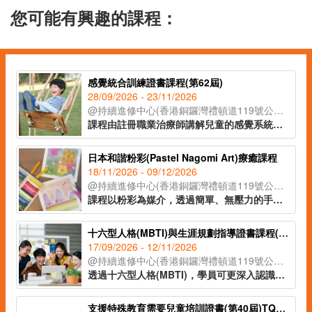
您可能有興趣的課程：
感覺統合訓練證書課程(第62屆)
28/09/2026 - 23/11/2026
@持續進修中心(香港銅鑼灣禮頓道119號公理堂大樓21-23樓)
課程由註冊職業治療師講解兒童的感覺系統與專注力、身體張力運用、手眼協調、情緒穩定之間的關係，教授如何透過大量刺激讓大腦作出適當的回應，達致協調、穩定及發展能力提升兒童各方面能力，指導學員制定更有效培訓方法，事半功倍。
日本和諧粉彩(Pastel Nagomi Art)療癒課程
18/11/2026 - 09/12/2026
@持續進修中心(香港銅鑼灣禮頓道119號公理堂大樓21-23樓)
課程以粉彩為媒介，透過簡單、無壓力的手指繪畫技巧，即使是零繪畫經驗的學員亦能輕鬆掌握。課程內容涵蓋和諧粉彩的起源、基礎技法、創作技巧與色彩心理學入門，並引導學員完成八幅具有主題意涵的創作作品。透過溫柔的粉彩色調與富啟發性的圖像構圖，讓學員在創作中感受內在平靜與情緒釋放，並學習如何運用藝術作為自我表達與情緒調節的工具，達致身心靈的平衡與和諧。
十六型人格(MBTI)與生涯規劃指導證書課程(第40屆)
17/09/2026 - 12/11/2026
@持續進修中心(香港銅鑼灣禮頓道119號公理堂大樓21-23樓)
透過十六型人格(MBTI)，學員可更深入認識自己的興趣、能力和方向，配合知識、技能及態度，作出明智的人生選擇。課程適合有意增強自我認識或優化人生規劃的人士，當中教授的Coaching基本技巧，可幫助老師、社工、管理人員和公司培訓主任等對其服務對象或員工更有效地進行人生規劃的指導。
支援特殊教育需要兒童培訓證書(第40屆)TQUK證書申請