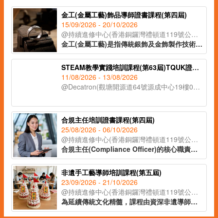
金工(金屬工藝)飾品導師證書課程(第四屆)
15/09/2026 - 20/10/2026
@持續進修中心(香港銅鑼灣禮頓道119號公理堂大樓21-23樓)
金工(金屬工藝)是指傳統銀飾及金飾製作技術，從一塊銀片開始，循序漸進地打造出各種設計與風格的首飾。課程將會教授各種金工器具的使用方法，學員將在導師的指導下，完成五款獨特的金工作品。課程亦將講解熔銀處理的過程及金工手工藝的教學技巧，適合有興趣創業、從事手工藝教學工作或投身金工飾品行業人士報讀。
STEAM教學實踐培訓課程(第63屆)TQUK證書申請
11/08/2026 - 13/08/2026
@Decatron(觀塘開源道64號源成中心19樓03室)
合規主任培訓證書課程(第四屆)
25/08/2026 - 06/10/2026
@持續進修中心(香港銅鑼灣禮頓道119號公理堂大樓21-23樓)
合規主任(Compliance Officer)的核心職責在於監督公司日常運作，確保業務流程符合各項法例要求及行業標準，亦要了解監管機構的政策取向和整個監管環境的轉變，從而為公司制定監測程序及指引，提供建議及支援。課程由專業導師講授有關合規主任的職責、風險管理、處理公司內部合規問題等知識，為有意投身合規行業人士提供基礎培訓及行業知識，成為開拓職涯的助力。
非遺手工藝導師培訓課程(第五屆)
23/09/2026 - 21/10/2026
@持續進修中心(香港銅鑼灣禮頓道119號公理堂大樓21-23樓)
為延續傳統文化精髓，課程由資深非遺導師授課，帶領學員深入了解各類非遺工藝的歷史背景與教學技巧。學員更可於課堂中親手製作不同非遺作品，親身體驗傳統工藝的魅力。完成課程後，學員將獲頒 IAEA國際教育認證聯盟學習證書，為日後成為非遺手工藝導師奠定基礎。