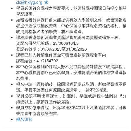
clc@hkfyg.org.hk
學員必須符合課程之學歷要求，並須於課程開課日前提交相關
學歷證明。
如報名者於開課日前未能提供有效入學證明文件，或發現報名
者提供虛假或無效資料，中心保留取消其報名資格的權利。被
取消資格報名者的學費，將不獲退還。
課程獲香港學術及職業資歷評審局認可為資歷架構第三級。
資歷名冊登記號碼：23/000616/L3
登記有效期：01/09/2023至31/08/2026
課程已加入持續進修基金可獲發還款項課程名單內
課程編號：41C154702
本中心保留權利於課程人數不足或其他特殊情況下取消課程，
本中心職員會聯絡已報名學員，安排轉讀合適的課程或退還報
名費用。
報名申請一經接納後，除因課程延期或取消，所繳學費概不退
還。學員不論因任何原因缺席課堂，一律不設補課。
學員必須準時出席課堂，如遲到、早退或課程中途離開15分
鐘或以上，該節課堂作缺席論。
學員成功修畢課程，出席率達80%或以上及通過評核者，可獲
香港青年協會頒發證書。
報名須知