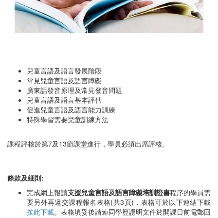
兒童言語及語言發展階段
常見兒童言語及語言障礙
廣東話發音原理及常見發音問題
兒童言語及語言基本評估
促進兒童言語及語言能力訓練
特殊學習需要兒童訓練方法
課程評核於第7及13節課堂進行，學員必須出席評核。
條款及細則:
完成網上報讀
支援兒童言語及語言障礙培訓證書
程序的學員需
要另外再遞交課程報名表格(共3頁)，表格可於以下連結下載
按此下載
。表格填妥後請連同學歷證明文件於開課日前電郵回