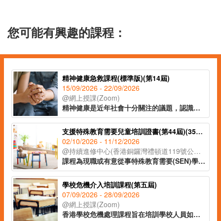
您可能有興趣的課程：
精神健康急救課程(標準版)(第14屆)
15/09/2026 - 22/09/2026
@網上授課(Zoom)
精神健康是近年社會十分關注的議題，認識精神健康急救知識，能夠助人自助，有效提升大眾的精神健康狀態。課程旨在教導學員如何辨識身邊人的精神健康問題、如何展開介入工作(ALGEE)，以及如何協助當事人運用社區資源，為受情緒或精神困擾的人士提供支援。
支援特殊教育需要兒童培訓證書(第44屆)(35C154698)
02/10/2026 - 11/12/2026
@持續進修中心(香港銅鑼灣禮頓道119號公理堂大樓21-23樓)
課程為現職或有意從事特殊教育需要(SEN)學齡兒童教育工作人士及家長而設，旨在培訓學員認識自閉症譜系障礙、專注力不足/過度活躍症(ADHD)及特殊學習障礙(包括讀寫障礙)學齡兒童的特徵、發展和學習需要，了解SEN兒童的識別方法及診斷準則。課程重點教授SEN兒童的訓練技巧及教學策略，設有SEN訓練活動的實務練習，讓學員掌握介入SEN學齡兒童個案的方法，為SEN兒童作出適切的支援。
學校危機介入培訓課程(第五屆)
07/09/2026 - 28/09/2026
@網上授課(Zoom)
香港學校危機處理課程旨在培訓學校人員如老師、社工及輔導員，在校園危機發生時的應對和處理能力。課程的目標是提供有效的工具和策略，內容涵蓋危機管理、評估、預防等技巧，務求讓相關人員能在學校面臨各種危機時作出適當的反應，保護學生和學校的安全。