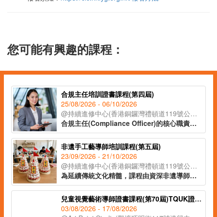
您可能有興趣的課程：
合規主任培訓證書課程(第四屆)
25/08/2026 - 06/10/2026
@持續進修中心(香港銅鑼灣禮頓道119號公理堂大樓21-23樓)
合規主任(Compliance Officer)的核心職責在於監督公司日常運作，確保業務流程符合各項法例要求及行業標準，亦要了解監管機構的政策取向和整個監管環境的轉變，從而為公司制定監測程序及指引，提供建議及支援。課程由專業導師講授有關合規主任的職責、風險管理、處理公司內部合規問題等知識，為有意投身合規行業人士提供基礎培訓及行業知識，成為開拓職涯的助力。
非遺手工藝導師培訓課程(第五屆)
23/09/2026 - 21/10/2026
@持續進修中心(香港銅鑼灣禮頓道119號公理堂大樓21-23樓)
為延續傳統文化精髓，課程由資深非遺導師授課，帶領學員深入了解各類非遺工藝的歷史背景與教學技巧。學員更可於課堂中親手製作不同非遺作品，親身體驗傳統工藝的魅力。完成課程後，學員將獲頒 IAEA國際教育認證聯盟學習證書，為日後成為非遺手工藝導師奠定基礎。
兒童視覺藝術導師證書課程(第70屆)TQUK證書申請
03/08/2026 - 17/08/2026