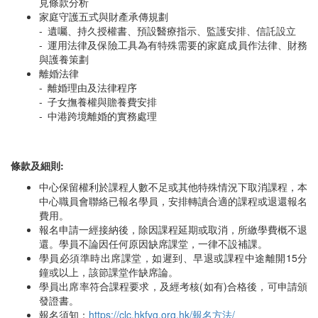
見條款分析
家庭守護五式與財產承傳規劃
- 遺囑、持久授權書、預設醫療指示、監護安排、信託設立
- 運用法律及保險工具為有特殊需要的家庭成員作法律、財務
與護養策劃
離婚法律
- 離婚理由及法律程序
- 子女撫養權與贍養費安排
- 中港跨境離婚的實務處理
條款及細則:
中心保留權利於課程人數不足或其他特殊情況下取消課程，本
中心職員會聯絡已報名學員，安排轉讀合適的課程或退還報名
費用。
報名申請一經接納後，除因課程延期或取消，所繳學費概不退
還。學員不論因任何原因缺席課堂，一律不設補課。
學員必須準時出席課堂，如遲到、早退或課程中途離開15分
鐘或以上，該節課堂作缺席論。
學員出席率符合課程要求，及經考核(如有)合格後，可申請頒
發證書。
報名須知：
https://clc.hkfyg.org.hk/報名方法/