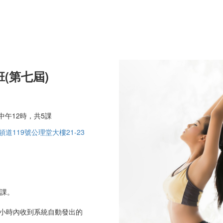
班(第七屆)
中午12時，共5課
道119號公理堂大樓21-23
上課。
小時內收到系統自動發出的
」