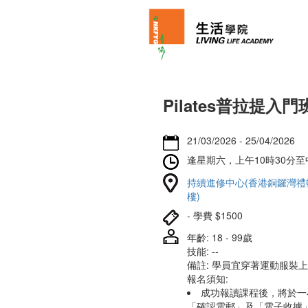
Pilates普拉提入門
21/03/2026 - 25/04/2026
逢星期六，上午10時30分至
持續進修中心(香港銅鑼灣禮頓
樓)
- 學費 $1500
年齡: 18 - 99歲
技能: --
備註: 學員宜穿著運動服裝
報名須知:
成功報讀課程後，將於一
「確認電郵」及「電子收據