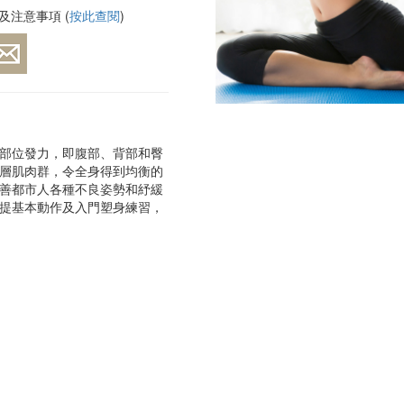
注意事項 (
按此查閱
)
中央部位發力，即腹部、背部和臀
層肌肉群，令全身得到均衡的
善都市人各種不良姿勢和紓緩
提基本動作及入門塑身練習，