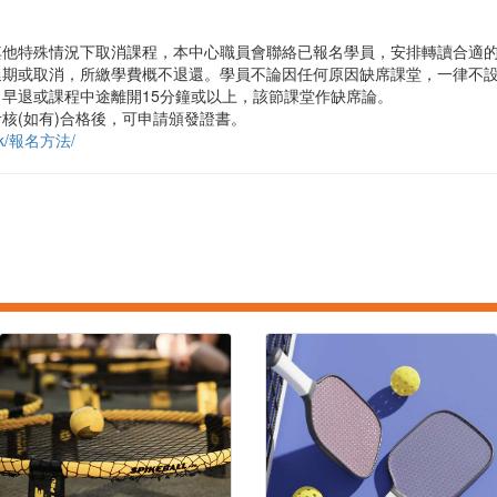
其他特殊情況下取消課程，本中心職員會聯絡已報名學員，安排轉讀合適
延期或取消，所繳學費概不退還。學員不論因任何原因缺席課堂，一律不
早退或課程中途離開15分鐘或以上，該節課堂作缺席論。
核(如有)合格後，可申請頒發證書。
g.hk/報名方法/