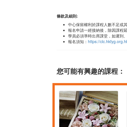
條款及細則:
中心保留權利於課程人數不足或
報名申請一經接納後，除因課程
學員必須準時出席課堂，如遲到、
報名須知：
https://clc.hkfyg.or
您可能有興趣的課程：