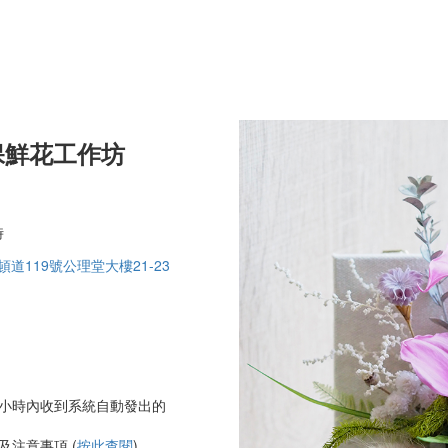
保鮮花工作坊
時
道119號公理堂大樓21-23
小時內收到系統自動發出的
」
注意事項 (
按此查閱
)