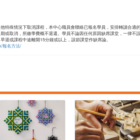
其他特殊情況下取消課程，本中心職員會聯絡已報名學員，安排轉讀合適
延期或取消，所繳學費概不退還。學員不論因任何原因缺席課堂，一律不
早退或課程中途離開15分鐘或以上，該節課堂作缺席論。
g.hk/報名方法/