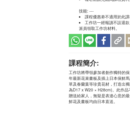
技能: ---
課程優惠劵不適用於此課
工作坊一經報讀不設退款
派員領取工作坊材料。
課程簡介:
工作坊將帶領參加者創作獨特的保鮮
年最新花束畫板及插上日本保鮮馬
草及春蘭葉等珍貴花材，打造出獨
為D17 x W20 × H28cm)
贈送給家人，無疑是表達心意的最
鮮花及畫板均由日本直送。