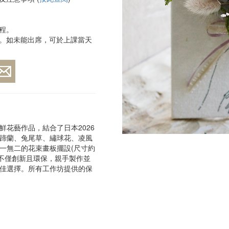
程。
。如未能出席，可於上課當天
花藝作品，結合了日本2026
蹄蘭、兔尾草、繡球花、凌風
一無二的花束畫板擺設(尺寸約
。此作品不僅創新且環保，親手製作並
佳選擇。所有工作坊提供的保