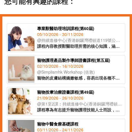
您可能有興趣的課程：
專業獸醫助理培訓課程(第60屆)
05/10/2026 - 30/11/2026
@持續進修中心(香港銅鑼灣禮頓道119號公理堂大樓21-23樓)
課程內容教授獸醫助理所需的核心知識，涵蓋貓狗解剖學、常見寵物疾病、寄生蟲防治及醫療衞生常識等重點領域，並深入講解動物福利、面對寵物離世的情境應對，以及與寵物主人之間的有效溝通技巧，協助學員全面理解行業職責。課程設有實習課堂，學員將實地參觀獸醫診所，在導師指導下參與簡易化驗流程，了解日常運作、獸醫助理的職責和工作流程。課程由資深獸醫及獸醫助理親自講授，為學員奠定扎實的寵物護理專業基礎，銜接職場。
寵物護理產品製作導師證書課程(第五屆)
02/10/2026 - 16/10/2026
@Simplismhk Workshop (佐敦)
寵物的皮膚結構嬌嫩敏感，容易出現各種不適症狀，而市面上常見的寵物護理產品往往含有化學添加劑及潛在致敏成分，長期使用可能對愛寵的健康造成影響。課程將會教授常見的寵物致敏源，以及不同寵物友善的原材料。學員將於課堂上製作十款天然低敏的寵物護理產品，適合寵物飼主、從事寵物相關行業人士及有意投身導師行業人士報讀。
寵物按摩治療證書課程(第49屆)
21/09/2026 - 26/10/2026
@第1至2課︰持續進修中心(香港銅鑼灣禮頓道119號公理堂大樓21-23樓)
課程專為有志提升寵物護理技能人士而設，透過系統化培訓，讓學員掌握寵物按摩治療的基礎理論與實務技巧。課程結合寵物解剖學與經絡概念，教授安全而有效的按摩手法，有助促進寵物血液循環及新陳代謝，舒緩肌肉緊張與壓力。按摩亦有助安撫寵物情緒，改善行為問題，增進主人與寵物之間的信任與連結。課程設有實習環節，讓學員在導師指導下進行實務練習，鞏固所學。
寵物中醫食療基礎課程
03/11/2026 - 24/11/2026