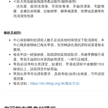
十款天然低敏寵物護理產品製作(貓狗適用)
- 沐浴露、眼部清潔液、耳部保養液、牙齒清潔液、毛髮噴
霧、皮膚抗炎噴霧、抗敏精華、腳掌修護膏、按摩油及腳掌乾
洗清潔泡泡液
條款及細則:
中心保留權利於課程人數不足或其他特殊情況下取消課程，本
中心職員會聯絡已報名學員，安排轉讀合適的課程或退還報名
費用。
報名申請一經接納後，除因課程延期或取消，所繳學費概不退
還。學員不論因任何原因缺席課堂，一律不設補課。
學員必須準時出席課堂，如遲到、早退或課程中途離開15分
鐘或以上，該節課堂作缺席論。
學員出席率符合課程要求，及經考核(如有)合格後，可申請頒
發證書。
報名須知：
https://clc.hkfyg.org.hk/報名方法/