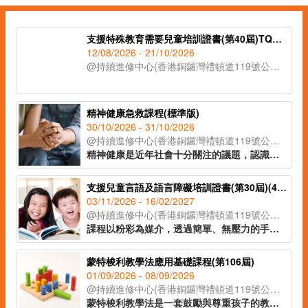
支援特殊教育需要兒童培訓證書(第40屆)TQUK證書申請
12/08/2026 - 21/10/2026
@持續進修中心(香港銅鑼灣禮頓道119號公理堂大樓21-23樓)
精神健康急救課程(標準版)
30/10/2026 - 31/10/2026
@持續進修中心(香港銅鑼灣禮頓道119號公理堂大樓21-23樓)
精神健康是近年社會十分關注的議題，認識精神健康急救知識，能夠助人自助，有效提升大眾的精神健康狀態。課程旨在教導學員如何辨識身邊人的精神健康問題、如何展開介入工作(ALGEE)，以及如何協助當事人運用社區資源，為受情緒或精神困擾的人士提供支援。
支援兒童言語及語言障礙培訓證書(第30屆)(41C154702)
03/11/2026 - 16/02/2027
@持續進修中心(香港銅鑼灣禮頓道119號公理堂大樓21-23樓)
課程以粉彩為媒介，透過簡單、無壓力的手指繪畫技巧，即使是零繪畫經驗的學員亦能輕鬆掌握。課程內容涵蓋和諧粉彩的起源、基礎技法、創作技巧與色彩心理學入門，並引導學員完成八幅具有主題意涵的創作作品。透過溫柔的粉彩色調與富啟發性的圖像構圖，讓學員在創作中感受內在平靜與情緒釋放，並學習如何運用藝術作為自我表達與情緒調節的工具，達致身心靈的平衡與和諧。
蒙特梭利教學法應用基礎課程(第106屆)
01/09/2026 - 08/09/2026
@持續進修中心(香港銅鑼灣禮頓道119號公理堂大樓21-23樓)
蒙特梭利教學法是一套鼓勵與尊重孩子的教學方法。透過現實環境和教學工具，讓孩子親身體驗，主動探索，發展個人潛能。課程教授家長及幼兒教育工作者認識兒童敏感期的特徵，按不同階段的學習特徵安排教學活動，讓學習獲得最大的成效。