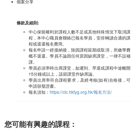
個案分享
條款及細則:
中心保留權利於課程人數不足或其他特殊情況下取消課
程，本中心職員會聯絡已報名學員，安排轉讀合適的課
程或退還報名費用。
報名申請一經接納後，除因課程延期或取消，所繳學費
概不退還。學員不論因任何原因缺席課堂，一律不設補
課。
學員必須準時出席課堂，如遲到、早退或課程中途離開
15分鐘或以上，該節課堂作缺席論。
學員出席率符合課程要求，及經考核(如有)合格後，可
申請頒發證書。
報名須知：
https://clc.hkfyg.org.hk/報名方法/
您可能有興趣的課程：