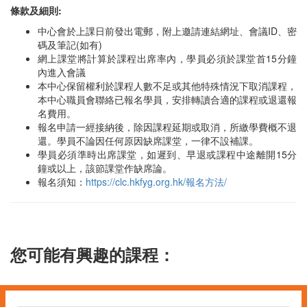
條款及細則:
中心會於上課日前發出電郵，附上邀請連結網址、會議ID、密
碼及筆記(如有)
網上課堂將計算於課程出席率內，學員必須於課堂首15分鐘
內進入會議
本中心保留權利於課程人數不足或其他特殊情況下取消課程，
本中心職員會聯絡已報名學員，安排轉讀合適的課程或退還報
名費用。
報名申請一經接納後，除因課程延期或取消，所繳學費概不退
還。學員不論因任何原因缺席課堂，一律不設補課。
學員必須準時出席課堂，如遲到、早退或課程中途離開15分
鐘或以上，該節課堂作缺席論。
報名須知：
https://clc.hkfyg.org.hk/報名方法/
您可能有興趣的課程：