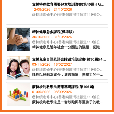
支援特殊教育需要兒童培訓證書(第40屆)TQUK證書申請
12/08/2026 - 21/10/2026
@持續進修中心(香港銅鑼灣禮頓道119號公理堂大樓21-23樓)
精神健康急救課程(標準版)
30/10/2026 - 31/10/2026
@持續進修中心(香港銅鑼灣禮頓道119號公理堂大樓21-23樓)
精神健康是近年社會十分關注的議題，認識精神健康急救知識，能夠助人自助，有效提升大眾的精神健康狀態。課程旨在教導學員如何辨識身邊人的精神健康問題、如何展開介入工作(ALGEE)，以及如何協助當事人運用社區資源，為受情緒或精神困擾的人士提供支援。
支援兒童言語及語言障礙培訓證書(第30屆)(41C154702)
03/11/2026 - 16/02/2027
@持續進修中心(香港銅鑼灣禮頓道119號公理堂大樓21-23樓)
課程以粉彩為媒介，透過簡單、無壓力的手指繪畫技巧，即使是零繪畫經驗的學員亦能輕鬆掌握。課程內容涵蓋和諧粉彩的起源、基礎技法、創作技巧與色彩心理學入門，並引導學員完成八幅具有主題意涵的創作作品。透過溫柔的粉彩色調與富啟發性的圖像構圖，讓學員在創作中感受內在平靜與情緒釋放，並學習如何運用藝術作為自我表達與情緒調節的工具，達致身心靈的平衡與和諧。
蒙特梭利教學法應用基礎課程(第106屆)
01/09/2026 - 08/09/2026
@持續進修中心(香港銅鑼灣禮頓道119號公理堂大樓21-23樓)
蒙特梭利教學法是一套鼓勵與尊重孩子的教學方法。透過現實環境和教學工具，讓孩子親身體驗，主動探索，發展個人潛能。課程教授家長及幼兒教育工作者認識兒童敏感期的特徵，按不同階段的學習特徵安排教學活動，讓學習獲得最大的成效。