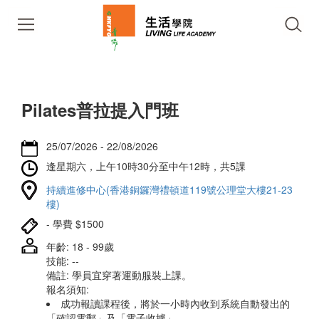
Pilates普拉提入門班
25/07/2026 - 22/08/2026
逢星期六，上午10時30分至中午12時，共5課
持續進修中心(香港銅鑼灣禮頓道119號公理堂大樓21-23
樓)
- 學費 $1500
年齡: 18 - 99歲
技能: --
備註: 學員宜穿著運動服裝上課。
報名須知:
成功報讀課程後，將於一小時內收到系統自動發出的
「確認電郵」及「電子收據」