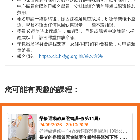
中心職員會聯絡已報名學員，安排轉讀合適的課程或退還報名
費用。
報名申請一經接納後，除因課程延期或取消，所繳學費概不退
還。學員不論因任何原因缺席課堂，一律不設補課。
學員必須準時出席課堂，如遲到、早退或課程中途離開15分
鐘或以上，該節課堂作缺席論。
學員出席率符合課程要求，及經考核(如有)合格後，可申請頒
發證書。
報名須知：
https://clc.hkfyg.org.hk/報名方法/
您可能有興趣的課程：
樂齡運動教練證書課程(第14屆)
24/09/2026 - 29/10/2026
@持續進修中心(香港銅鑼灣禮頓道119號公理堂大樓21-23樓)
長者的身體質素會隨著年齡增長逐漸下降，進行規律的運動可以有效地延緩衰退的過程，提高晚年生活質素。此課程以運動科學及運動醫學為基礎，結合不同體適能元素的功能性訓練，設計出一套適合長者的運動處方。課程中亦會講解如何提升長者運動動機、體適能測試、常見的運動損傷及預防方法，全方位培訓學員成為專業的樂齡運動教練。