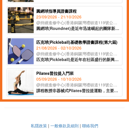
圓網球指導員證書課程
23/09/2026 - 21/10/2026
@持續進修中心(香港銅鑼灣禮頓道119號公理堂大樓21-23樓)
圓網球(Roundnet)是近年迅速崛起的團隊新興運動，課程旨在提供全面的理論知識和技術教學，內容涵蓋圓網球的場地及裝備介紹，針對不同群體，包括兒童、成人和長者的具體教學策略，提升學員的小組帶領技巧，並了解運動風險相關的注意事項。透過實務教學及技術考試，課程將確保學員能有效推廣圓網球運動，提升社區參與度。
匹克球(Pickleball)基礎教學證書課程(第六屆)
21/08/2026 - 02/10/2026
@持續進修中心(香港銅鑼灣禮頓道119號公理堂大樓21-23樓)
匹克球(Pickleball)是近年在社區盛行的新興運動，其最大特點在於規則簡單、容易上手及撞擊性低，不論甚麼年齡、性別或運動程度的參加者，都能在短時間內體驗到運動樂趣。課程涵蓋匹克球理論與實務，包括場地及裝備選用、規則講解、風險管理及分齡教學法，並透過實務教學培養指導能力，逐步掌握新興運動於社區的推廣及發展技巧。
Pilates普拉提入門班
05/09/2026 - 10/10/2026
@持續進修中心(香港銅鑼灣禮頓道119號公理堂大樓21-23樓)
課程教授非器械式Pilates普拉提運動，主要以身體中央部位發力，即腹部、背部和臀部。普拉提練習可訓練到身體各深層肌肉群，令全身得到均衡的鍛鍊，有助減少腹部脂肪，同時改善都市人各種不良姿勢和紓緩肩、頸、背痛症。此課程教授普拉提基本動作及入門塑身練習，適合初學者報讀。
私隱政策
|
一般條款及細則
|
聯絡我們