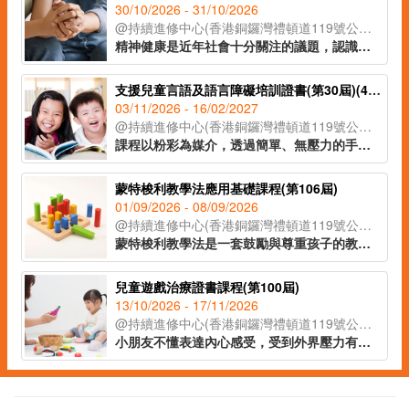
30/10/2026 - 31/10/2026
@持續進修中心(香港銅鑼灣禮頓道119號公理堂大樓21-23樓)
精神健康是近年社會十分關注的議題，認識精神健康急救知識，能夠助人自助，有效提升大眾的精神健康狀態。課程旨在教導學員如何辨識身邊人的精神健康問題、如何展開介入工作(ALGEE)，以及如何協助當事人運用社區資源，為受情緒或精神困擾的人士提供支援。
支援兒童言語及語言障礙培訓證書(第30屆)(41C154702)
03/11/2026 - 16/02/2027
@持續進修中心(香港銅鑼灣禮頓道119號公理堂大樓21-23樓)
課程以粉彩為媒介，透過簡單、無壓力的手指繪畫技巧，即使是零繪畫經驗的學員亦能輕鬆掌握。課程內容涵蓋和諧粉彩的起源、基礎技法、創作技巧與色彩心理學入門，並引導學員完成八幅具有主題意涵的創作作品。透過溫柔的粉彩色調與富啟發性的圖像構圖，讓學員在創作中感受內在平靜與情緒釋放，並學習如何運用藝術作為自我表達與情緒調節的工具，達致身心靈的平衡與和諧。
蒙特梭利教學法應用基礎課程(第106屆)
01/09/2026 - 08/09/2026
@持續進修中心(香港銅鑼灣禮頓道119號公理堂大樓21-23樓)
蒙特梭利教學法是一套鼓勵與尊重孩子的教學方法。透過現實環境和教學工具，讓孩子親身體驗，主動探索，發展個人潛能。課程教授家長及幼兒教育工作者認識兒童敏感期的特徵，按不同階段的學習特徵安排教學活動，讓學習獲得最大的成效。
兒童遊戲治療證書課程(第100屆)
13/10/2026 - 17/11/2026
@持續進修中心(香港銅鑼灣禮頓道119號公理堂大樓21-23樓)
小朋友不懂表達內心感受，受到外界壓力有機會導致各種偏差行為的出現。家長及兒童教育者可運用兒童好奇的天性，以遊戲作輔導及治療方法，讓孩童表達內心，提升自信。課程主要探討如何運用合適的遊戲及玩具與孩子建立具治療性的溝通關係，特別針對專注力不足、亞氏保加症、自尊心較低、學習障礙的小朋友，有明顯的改善效果。