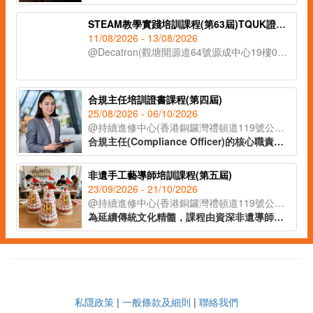
STEAM教學實踐培訓課程(第63屆)TQUK證書申請
11/08/2026 - 13/08/2026
@Decatron(觀塘開源道64號源成中心19樓03室)
合規主任培訓證書課程(第四屆)
25/08/2026 - 06/10/2026
@持續進修中心(香港銅鑼灣禮頓道119號公理堂大樓21-23樓)
合規主任(Compliance Officer)的核心職責在於監督公司日常運作，確保業務流程符合各項法例要求及行業標準，亦要了解監管機構的政策取向和整個監管環境的轉變，從而為公司制定監測程序及指引，提供建議及支援。課程由專業導師講授有關合規主任的職責、風險管理、處理公司內部合規問題等知識，為有意投身合規行業人士提供基礎培訓及行業知識，成為開拓職涯的助力。
非遺手工藝導師培訓課程(第五屆)
23/09/2026 - 21/10/2026
@持續進修中心(香港銅鑼灣禮頓道119號公理堂大樓21-23樓)
為延續傳統文化精髓，課程由資深非遺導師授課，帶領學員深入了解各類非遺工藝的歷史背景與教學技巧。學員更可於課堂中親手製作不同非遺作品，親身體驗傳統工藝的魅力。完成課程後，學員將獲頒 IAEA國際教育認證聯盟學習證書，為日後成為非遺手工藝導師奠定基礎。
私隱政策
|
一般條款及細則
|
聯絡我們