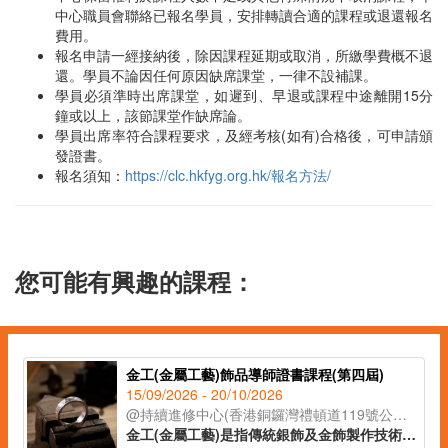
中心職員會聯絡已報名學員，安排轉讀合適的課程或退還報名
費用。
報名申請一經接納後，除因課程延期或取消，所繳學費概不退
還。學員不論因任何原因缺席課堂，一律不設補課。
學員必須準時出席課堂，如遲到、早退或課程中途離開15分
鐘或以上，該節課堂作缺席論。
學員出席率符合課程要求，及經考核(如有)合格後，可申請頒
發證書。
報名須知：
https://clc.hkfyg.org.hk/報名方法/
您可能有興趣的課程：
金工(金屬工藝)飾品導師證書課程(第四屆)
15/09/2026 - 20/10/2026
@持續進修中心(香港銅鑼灣禮頓道119號公理堂大樓21-23樓)
金工(金屬工藝)是指傳統銀飾及金飾製作技術，從一塊銀片開始，循序漸進地打造出各種設計與風格的首飾。課程將會教授各種金工器具的使用方法，學員將在導師的指導下，完成五款獨特的金工作品。課程亦將講解熔銀處理的過程及金工手工藝的教學技巧，適合有興趣創業、從事手工藝教學工作或投身金工飾品行業人士報讀。