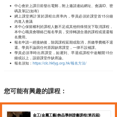
中心會於上課日前發出電郵，附上邀請連結網址、會議ID、密
碼及筆記(如有)
網上課堂將計算於課程出席率內，學員必須於課堂首15分鐘
內進入會議
本中心保留權利於課程人數不足或其他特殊情況下取消課程，
本中心職員會聯絡已報名學員，安排轉讀合適的課程或退還報
名費用。
報名申請一經接納後，除因課程延期或取消，所繳學費概不退
還。學員不論因任何原因缺席課堂，一律不設補課。
學員必須準時出席課堂，如遲到、早退或課程中途離開15分
鐘或以上，該節課堂作缺席論。
報名須知：
https://clc.hkfyg.org.hk/報名方法/
您可能有興趣的課程：
金工(金屬工藝)飾品導師證書課程(第四屆)