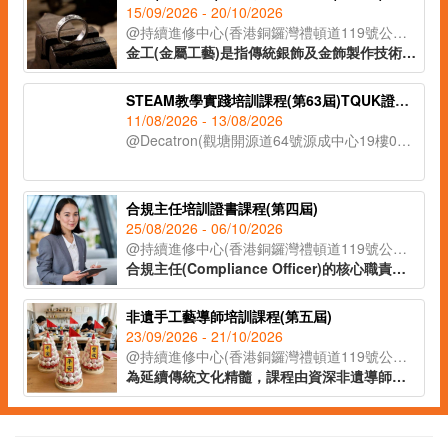
15/09/2026 - 20/10/2026
@持續進修中心(香港銅鑼灣禮頓道119號公理堂大樓21-23樓)
金工(金屬工藝)是指傳統銀飾及金飾製作技術，從一塊銀片開始，循序漸進地打造出各種設計與風格的首飾。課程將會教授各種金工器具的使用方法，學員將在導師的指導下，完成五款獨特的金工作品。課程亦將講解熔銀處理的過程及金工手工藝的教學技巧，適合有興趣創業、從事手工藝教學工作或投身金工飾品行業人士報讀。
STEAM教學實踐培訓課程(第63屆)TQUK證書申請
11/08/2026 - 13/08/2026
@Decatron(觀塘開源道64號源成中心19樓03室)
合規主任培訓證書課程(第四屆)
25/08/2026 - 06/10/2026
@持續進修中心(香港銅鑼灣禮頓道119號公理堂大樓21-23樓)
合規主任(Compliance Officer)的核心職責在於監督公司日常運作，確保業務流程符合各項法例要求及行業標準，亦要了解監管機構的政策取向和整個監管環境的轉變，從而為公司制定監測程序及指引，提供建議及支援。課程由專業導師講授有關合規主任的職責、風險管理、處理公司內部合規問題等知識，為有意投身合規行業人士提供基礎培訓及行業知識，成為開拓職涯的助力。
非遺手工藝導師培訓課程(第五屆)
23/09/2026 - 21/10/2026
@持續進修中心(香港銅鑼灣禮頓道119號公理堂大樓21-23樓)
為延續傳統文化精髓，課程由資深非遺導師授課，帶領學員深入了解各類非遺工藝的歷史背景與教學技巧。學員更可於課堂中親手製作不同非遺作品，親身體驗傳統工藝的魅力。完成課程後，學員將獲頒 IAEA國際教育認證聯盟學習證書，為日後成為非遺手工藝導師奠定基礎。