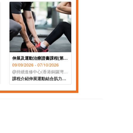
伸展及運動治療證書課程(第90屆)
09/09/2026 - 07/10/2026
@持續進修中心(香港銅鑼灣禮頓道119號公理堂大樓21-23樓)
課程介紹伸展運動結合肌力訓練的生理機制與應用原理，針對常見痛症，提供可執行的運動治療策略。學員將較容易掌握如何透過關節活動度提升、柔軟度訓練、核心穩定性強化及平衡控制練習，有效達到舒緩疼痛、改善功能與預防復發的綜合目標。課程旨在幫助學員建立正確的運動治療觀念，並掌握實務的伸展運動技巧，適合對健康管理、復健指導有興趣的人士報讀。