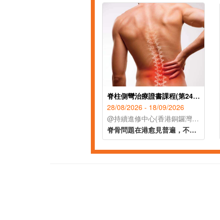
脊柱側彎治療證書課程(第24屆)
28/08/2026 - 18/09/2026
@持續進修中心(香港銅鑼灣禮頓道119號公理堂大樓21-23樓)
脊骨問題在港愈見普遍，不少幼兒及小童於發育期已出現脊柱側彎的症狀。課程讓學員辨識脊柱側彎的不同類型，以著名的脊柱康復專家施羅特(Schroth)的三維矯正理論為藍本，配合物理治療及運動治療等保守性的方式紓緩症狀，助學員於不同範籌支援兒童脊柱健康。