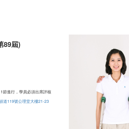
89屆)
11節進行，學員必須出席評核
道119號公理堂大樓21-23