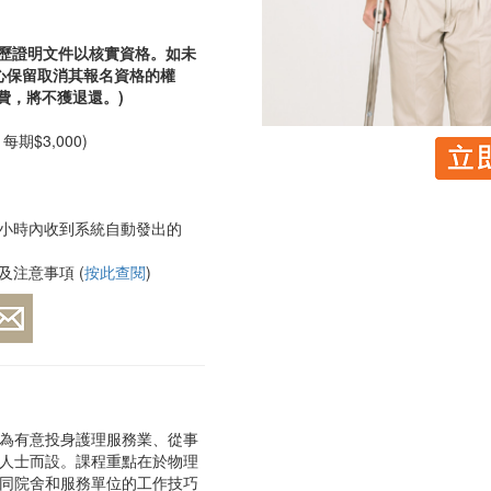
學歷證明文件以核實資格。如未
心保留取消其報名資格的權
費，將不獲退還。)
每期$3,000)
小時內收到系統自動發出的
」
注意事項 (
按此查閱
)
為有意投身護理服務業、從事
人士而設。課程重點在於物理
同院舍和服務單位的工作技巧