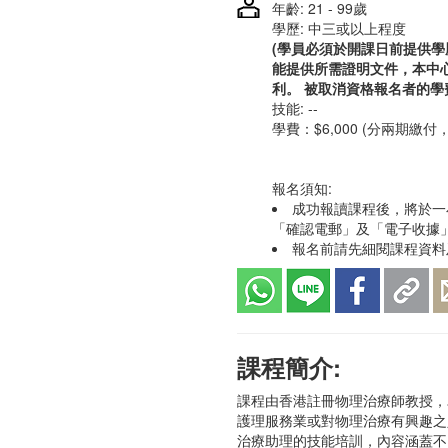
年齡: 21 - 99歲
學歷: 中三或以上程度
(學員必須於開課日前提供
能提供所需證明文件，本中
利。 被取消資格報名者的學
技能: --
學費：$6,000 (分兩期繳付，
報名須知:
成功報讀課程後，將於一
「確認電郵」及「電子收據
報名前請先細閱課程資料及
課程簡介:
課程由香港註冊物理治療師教授，
護理服務業或對物理治療有興趣之
治療助理的技能培訓，內容涵蓋不