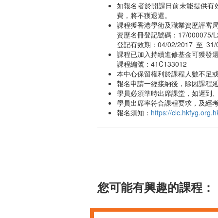
如報名者於開課日前未能提供有
費，將不獲退還。
課程獲香港學術及職業資歷評審
資歷名冊登記號碼：17/000075/L
登記有效期：04/02/2017 至 31/0
課程已加入持續進修基金可獲發
課程編號：41C133012
本中心保留權利於課程人數不足
報名申請一經接納後，除因課程
學員必須準時出席課堂，如遲到、
學員出席率符合課程要求，及經
報名須知：
https://clc.hkfyg.or
您可能有興趣的課程：