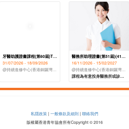
牙醫助護證書課程(第60屆)TQUK證書申請
醫務所助理證書(第51屆)(41C128965)
31/07/2026 - 18/09/2026
16/11/2026 - 15/02/2027
@持續進修中心(香港銅鑼灣禮頓道119號公理堂大樓21-23樓)
@持續進修中心(香港銅鑼灣禮頓道119號公理堂大樓21-23樓)
課程為有意投身醫務所或診所助理人士提供培訓，讓學員認識本港醫療系統、醫務所日常運作及醫務所助理的工作範疇。課程內容涵蓋常見疾病的知識與治療方法、常見藥物名稱及基本身體檢查的方法等醫護知識。課堂亦設有實務練習單元（如清潔傷口及量度血壓），讓學員掌握協助醫生處理病人診症及診症工具的使用方法，提升實務工作技能，以便投身診所助理或助護工作。
私隱政策
|
一般條款及細則
|
聯絡我們
版權屬香港青年協會所有Copyright © 2016