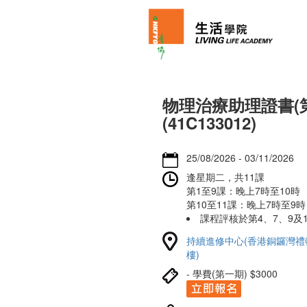
物理治療助理證書(第
(41C133012)
25/08/2026 - 03/11/2026
逢星期二，共11課
第1至9課：晚上7時至10時
第10至11課：晚上7時至9時
課程評核於第4、7、9及
持續進修中心(香港銅鑼灣禮頓
樓)
- 學費(第一期) $3000