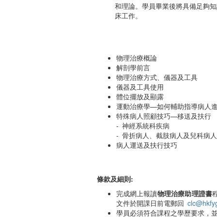
和理論。學員畢業後將具備足夠知
床工作。
物理治療概論
解剖學前言
物理治療方式、儀器及工具
儀器及工具使用
體位擺放及顯露
運動治療學—如何輔助指導病人
特殊病人照顧技巧—移送及扶行
- 神經系統科疾病
- 骨折病人、截肢病人及兒科病人
病人運送及扶行技巧
條款及細則:
完成網上報讀
物理治療助理證書
文件於開課日前電郵回
clc@hkfyg
學員必須符合課程之學歷要求，