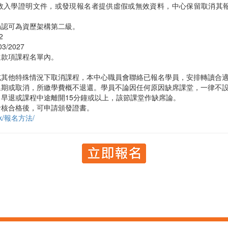
效入學證明文件，或發現報名者提供虛假或無效資料，中心保留取消其
局認可為資歷架構第二級。
2
3/2027
還款項課程名單內。
或其他特殊情況下取消課程，本中心職員會聯絡已報名學員，安排轉讀合
延期或取消，所繳學費概不退還。學員不論因任何原因缺席課堂，一律不
早退或課程中途離開15分鐘或以上，該節課堂作缺席論。
考核合格後，可申請頒發證書。
g.hk/報名方法/