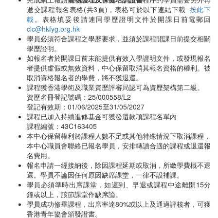
遞交課程報名表格(共3頁)，表格可於以下連結下載
按此下
載
。表格填妥後請連同學歷證明文件於開課日前電郵回
clc@hkfyg.org.hk
學員必須符合課程之學歷要求，並須於課程開課日前提交相關
學歷證明。
如報名者於開課日前未能提供有效入學證明文件，或發現報名
者提供虛假或無效資料，中心保留取消其報名資格的權利。被
取消資格報名者的學費，將不獲退還。
課程獲香港學術及職業資歷評審局認可為資歷架構第二級。
資歷名冊登記號碼：25/000558/L2
登記有效期：01/06/2025至31/05/2027
課程已加入持續進修基金可獲發還款項課程名單內
課程編號：43C163405
本中心保留權利於課程人數不足或其他特殊情況下取消課程，
本中心職員會聯絡已報名學員，安排轉讀合適的課程或退還報
名費用。
報名申請一經接納後，除因課程延期或取消，所繳學費概不退
還。學員不論因任何原因缺席課堂，一律不設補課。
學員必須準時出席課堂，如遲到、早退或課程中途離開15分
鐘或以上，該節課堂作缺席論。
學員成功修畢課程，出席率達80%或以上及通過評核者，可獲
香港青年協會頒發證書。