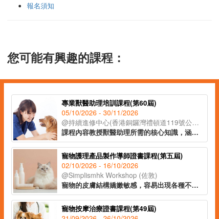
報名須知
您可能有興趣的課程：
專業獸醫助理培訓課程(第60屆)
05/10/2026 - 30/11/2026
@持續進修中心(香港銅鑼灣禮頓道119號公理堂大樓21-23樓)
課程內容教授獸醫助理所需的核心知識，涵蓋貓狗解剖學、常見寵物疾病、寄生蟲防治及醫療衞生常識等重點領域，並深入講解動物福利、面對寵物離世的情境應對，以及與寵物主人之間的有效溝通技巧，協助學員全面理解行業職責。課程設有實習課堂，學員將實地參觀獸醫診所，在導師指導下參與簡易化驗流程，了解日常運作、獸醫助理的職責和工作流程。課程由資深獸醫及獸醫助理親自講授，為學員奠定扎實的寵物護理專業基礎，銜接職場。
寵物護理產品製作導師證書課程(第五屆)
02/10/2026 - 16/10/2026
@Simplismhk Workshop (佐敦)
寵物的皮膚結構嬌嫩敏感，容易出現各種不適症狀，而市面上常見的寵物護理產品往往含有化學添加劑及潛在致敏成分，長期使用可能對愛寵的健康造成影響。課程將會教授常見的寵物致敏源，以及不同寵物友善的原材料。學員將於課堂上製作十款天然低敏的寵物護理產品，適合寵物飼主、從事寵物相關行業人士及有意投身導師行業人士報讀。
寵物按摩治療證書課程(第49屆)
21/09/2026 - 26/10/2026