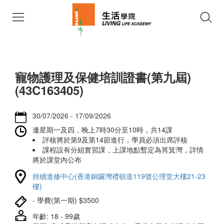
寵物護理及保健培訓證書(第九屆)
(43C163405)
30/07/2026 - 17/09/2026
逢星期一及四，晚上7時30分至10時，共14課
評核將於第9及第14節進行，學員必須出席評核
課程設有分組實習課，上課地點暫定為筲箕灣，詳情
將於課堂內公布
持續進修中心(香港銅鑼灣禮頓道119號公理堂大樓21-23
樓)
- 學費(第一期) $3500
年齡: 18 - 99歲