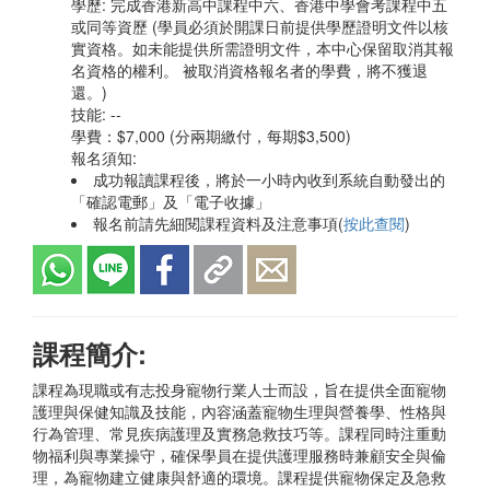
學歷: 完成香港新高中課程中六、香港中學會考課程中五
或同等資歷 (學員必須於開課日前提供學歷證明文件以核
實資格。如未能提供所需證明文件，本中心保留取消其報
名資格的權利。 被取消資格報名者的學費，將不獲退
還。)
技能: --
學費：$7,000 (分兩期繳付，每期$3,500)
報名須知:
成功報讀課程後，將於一小時內收到系統自動發出的
「確認電郵」及「電子收據」
報名前請先細閱課程資料及注意事項(
按此查閱
)
課程簡介:
課程為現職或有志投身寵物行業人士而設，旨在提供全面寵物
護理與保健知識及技能，內容涵蓋寵物生理與營養學、性格與
行為管理、常見疾病護理及實務急救技巧等。課程同時注重動
物福利與專業操守，確保學員在提供護理服務時兼顧安全與倫
理，為寵物建立健康與舒適的環境。課程提供寵物保定及急救