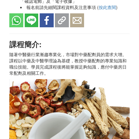
「確認電郵」及「電子收據」
報名前請先細閱課程資料及注意事項 (
按此查閱
)
課程簡介:
隨著中醫藥行業漸趨專業化，市場對中藥配劑員的需求大增。
課程以中藥及中醫學理論為基礎，教授中藥配劑的專業知識和
職位技能。學員完成課程後將能掌握足夠知識，應付中藥房日
常配劑及相關工作。