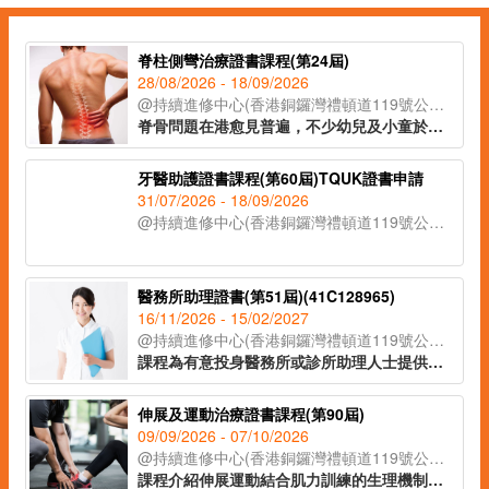
脊柱側彎治療證書課程(第24屆)
28/08/2026 - 18/09/2026
@持續進修中心(香港銅鑼灣禮頓道119號公理堂大樓21-23樓)
脊骨問題在港愈見普遍，不少幼兒及小童於發育期已出現脊柱側彎的症狀。課程讓學員辨識脊柱側彎的不同類型，以著名的脊柱康復專家施羅特(Schroth)的三維矯正理論為藍本，配合物理治療及運動治療等保守性的方式紓緩症狀，助學員於不同範籌支援兒童脊柱健康。
牙醫助護證書課程(第60屆)TQUK證書申請
31/07/2026 - 18/09/2026
@持續進修中心(香港銅鑼灣禮頓道119號公理堂大樓21-23樓)
醫務所助理證書(第51屆)(41C128965)
16/11/2026 - 15/02/2027
@持續進修中心(香港銅鑼灣禮頓道119號公理堂大樓21-23樓)
課程為有意投身醫務所或診所助理人士提供培訓，讓學員認識本港醫療系統、醫務所日常運作及醫務所助理的工作範疇。課程內容涵蓋常見疾病的知識與治療方法、常見藥物名稱及基本身體檢查的方法等醫護知識。課堂亦設有實務練習單元（如清潔傷口及量度血壓），讓學員掌握協助醫生處理病人診症及診症工具的使用方法，提升實務工作技能，以便投身診所助理或助護工作。
伸展及運動治療證書課程(第90屆)
09/09/2026 - 07/10/2026
@持續進修中心(香港銅鑼灣禮頓道119號公理堂大樓21-23樓)
課程介紹伸展運動結合肌力訓練的生理機制與應用原理，針對常見痛症，提供可執行的運動治療策略。學員將較容易掌握如何透過關節活動度提升、柔軟度訓練、核心穩定性強化及平衡控制練習，有效達到舒緩疼痛、改善功能與預防復發的綜合目標。課程旨在幫助學員建立正確的運動治療觀念，並掌握實務的伸展運動技巧，適合對健康管理、復健指導有興趣的人士報讀。