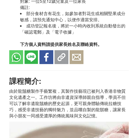
對象: 一位5至12歲兒童及一位家長
備註:
部分食材含有花生，如參加者對花生或相關堅果成分
敏感，請預先通知中心，以便作適當安排。
成功登記報名後，將於一小時內收到系統自動發出的
「確認電郵」及「電子收據」
下方個人資料請提供家長姓名及聯絡資料。
課程簡介:
由於龍鬚糖製作手藝繁複，其製作技藝現已被列入香港非物質
文化遺產之一。工作坊將由非遺資深導師親自指導，學員不但
可以了解非遺龍鬚糖的歷史起源，更可親身體驗傳統拉糖技
巧，感受非遺技藝的獨特魅力，並品嚐自製的龍鬍糖，讓家長
與小朋友一同感受濃厚的傳統風味與文化記憶。