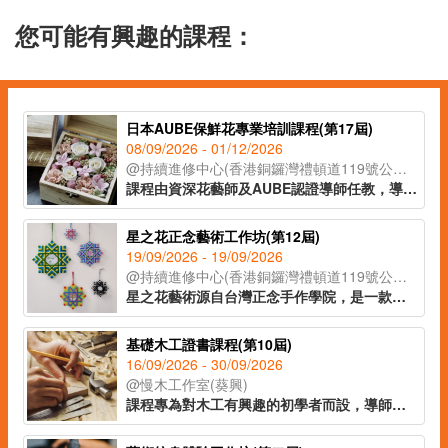
您可能有興趣的課程：
日本AUBE保鮮花專業培訓課程(第17屆)
08/09/2026 - 01/12/2026
@持續進修中心(香港銅鑼灣禮頓道119號公理堂大樓21-23樓)
課程由資深花藝師及AUBE認證導師任教，導師將多年歐式花藝設計經驗與技巧，融入保鮮花工藝當中，善用花藝的色彩配搭理論，靈巧結合不同的花材及葉材設計成別出心裁的獨特作品。課程所有花材及花器均由日本直送，學員完成指定作品，可自費申請由AUBE發出的認可證書並成為會員，會員更可終身以批發價於AUBE購買日本直送花材和花器。
星之花正念藝術工作坊(第12屆)
19/09/2026 - 19/09/2026
@持續進修中心(香港銅鑼灣禮頓道119號公理堂大樓21-23樓)
星之花藝術源自台灣正念手作學院，是一款結合了療癒和編織的新興手作藝術。透過靜心動手與重複繞線，有助專注當下、覺察自我，在感受療癒的正念狀態下，編織出一顆別具意義的星之花。
基礎木工證書課程(第10屆)
16/09/2026 - 30/09/2026
@慢木工作室(葵興)
課程專為對木工有興趣的初學者而設，導師將從鋸、鑿及鉋等木工手工具的操作方法開始，循序漸進教授學員基礎木工技巧。課堂中，學員將親手製作一張實木入榫踏櫈，從零開始學習鉋木與開榫的技術，實現從無到有的木工創作體驗。透過體驗活動，啟發學員未來進一步嘗試製作更多木製家具及木藝品，開拓木藝創作的潛能。