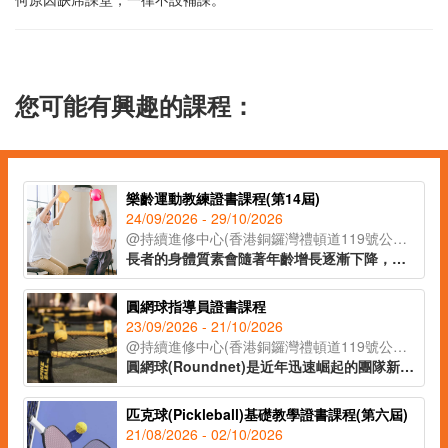
您可能有興趣的課程：
樂齡運動教練證書課程(第14屆)
24/09/2026 - 29/10/2026
@持續進修中心(香港銅鑼灣禮頓道119號公理堂大樓21-23樓)
長者的身體質素會隨著年齡增長逐漸下降，進行規律的運動可以有效地延緩衰退的過程，提高晚年生活質素。此課程以運動科學及運動醫學為基礎，結合不同體適能元素的功能性訓練，設計出一套適合長者的運動處方。課程中亦會講解如何提升長者運動動機、體適能測試、常見的運動損傷及預防方法，全方位培訓學員成為專業的樂齡運動教練。
圓網球指導員證書課程
23/09/2026 - 21/10/2026
@持續進修中心(香港銅鑼灣禮頓道119號公理堂大樓21-23樓)
圓網球(Roundnet)是近年迅速崛起的團隊新興運動，課程旨在提供全面的理論知識和技術教學，內容涵蓋圓網球的場地及裝備介紹，針對不同群體，包括兒童、成人和長者的具體教學策略，提升學員的小組帶領技巧，並了解運動風險相關的注意事項。透過實務教學及技術考試，課程將確保學員能有效推廣圓網球運動，提升社區參與度。
匹克球(Pickleball)基礎教學證書課程(第六屆)
21/08/2026 - 02/10/2026