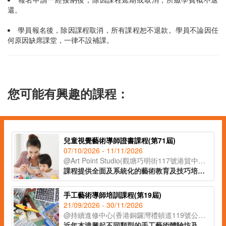
還。
學員報名後，除因課程取消，所有課程恕不退款。學員不論因任
何原因缺席課堂，一律不設補課。
您可能有興趣的課程：
兒童視覺藝術導師證書課程(第71屆)
07/10/2026 - 11/11/2026
@Art Point Studio(觀塘巧明街117號港貿中心18樓02室)
課程提供全面及系統化的藝術教育及技巧培訓，配合兒童心理學理論，教授學員視藝教案設計、兒童教學技巧、評估方法，以及如何有效與家長溝通及協調。課程提供兒童畫室教學場地實地參觀機會，學員可親身體驗視藝課堂的環境氣氛，運用所學的理論與技巧實踐在教育工作及管理上。
手工藝術導師培訓課程(第19屆)
21/09/2026 - 30/11/2026
@持續進修中心(香港銅鑼灣禮頓道119號公理堂大樓21-23樓)
近年本港興起不同類型的手工藝術體驗坊及興趣班，不論是大人或小朋友，亦會在空餘時間參加手工藝術創作活動，學習新技能。課程為有志投身手工藝術導師或藝術教育人士而設，學員可透過課堂體驗，學習多項潮流及時尚的手作藝術，掌握班組設計及帶領技巧，提升教學專業。