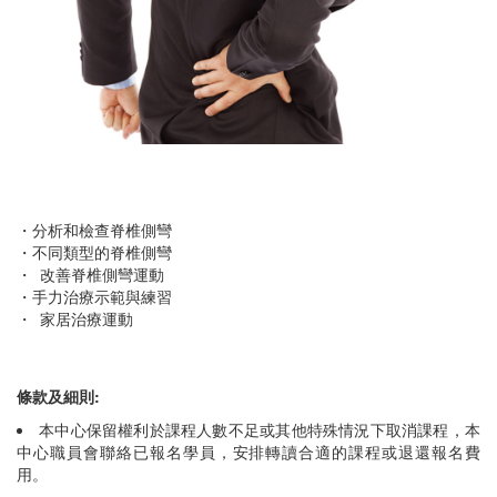
・分析和檢查脊椎側彎
・不同類型的脊椎側彎
・ 改善脊椎側彎運動
・手力治療示範與練習
・ 家居治療運動
條款及細則:
本中心保留權利於課程人數不足或其他特殊情況下取消課程，本
中心職員會聯絡已報名學員，安排轉讀合適的課程或退還報名費
用。