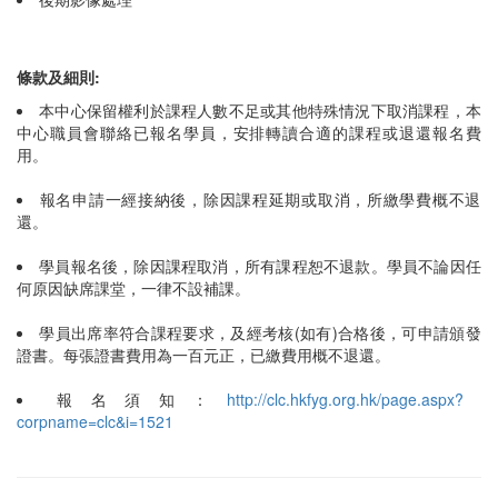
條款及細則:
本中心保留權利於課程人數不足或其他特殊情況下取消課程，本
中心職員會聯絡已報名學員，安排轉讀合適的課程或退還報名費
用。
報名申請一經接納後，除因課程延期或取消，所繳學費概不退
還。
學員報名後，除因課程取消，所有課程恕不退款。學員不論因任
何原因缺席課堂，一律不設補課。
學員出席率符合課程要求，及經考核(如有)合格後，可申請頒發
證書。每張證書費用為一百元正，已繳費用概不退還。
報名須知：
http://clc.hkfyg.org.hk/page.aspx?
corpname=clc&i=1521