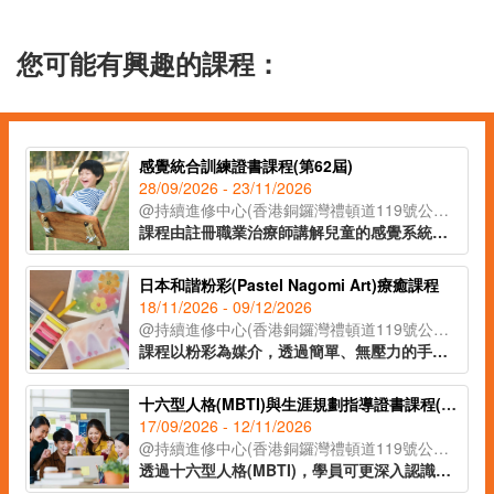
您可能有興趣的課程：
感覺統合訓練證書課程(第62屆)
28/09/2026 - 23/11/2026
@持續進修中心(香港銅鑼灣禮頓道119號公理堂大樓21-23樓)
課程由註冊職業治療師講解兒童的感覺系統與專注力、身體張力運用、手眼協調、情緒穩定之間的關係，教授如何透過大量刺激讓大腦作出適當的回應，達致協調、穩定及發展能力提升兒童各方面能力，指導學員制定更有效培訓方法，事半功倍。
日本和諧粉彩(Pastel Nagomi Art)療癒課程
18/11/2026 - 09/12/2026
@持續進修中心(香港銅鑼灣禮頓道119號公理堂大樓21-23樓)
課程以粉彩為媒介，透過簡單、無壓力的手指繪畫技巧，即使是零繪畫經驗的學員亦能輕鬆掌握。課程內容涵蓋和諧粉彩的起源、基礎技法、創作技巧與色彩心理學入門，並引導學員完成八幅具有主題意涵的創作作品。透過溫柔的粉彩色調與富啟發性的圖像構圖，讓學員在創作中感受內在平靜與情緒釋放，並學習如何運用藝術作為自我表達與情緒調節的工具，達致身心靈的平衡與和諧。
十六型人格(MBTI)與生涯規劃指導證書課程(第40屆)
17/09/2026 - 12/11/2026
@持續進修中心(香港銅鑼灣禮頓道119號公理堂大樓21-23樓)
透過十六型人格(MBTI)，學員可更深入認識自己的興趣、能力和方向，配合知識、技能及態度，作出明智的人生選擇。課程適合有意增強自我認識或優化人生規劃的人士，當中教授的Coaching基本技巧，可幫助老師、社工、管理人員和公司培訓主任等對其服務對象或員工更有效地進行人生規劃的指導。