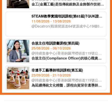
金工(金屬工藝)是指傳統銀飾及金飾製作技術，從一塊銀片開始，循序漸進地打造出各種設計與風格的首飾。課程將會教授各種金工器具的使用方法，學員將在導師的指導下，完成五款獨特的金工作品。課程亦將講解熔銀處理的過程及金工手工藝的教學技巧，適合有興趣創業、從事手工藝教學工作或投身金工飾品行業人士報讀。
STEAM教學實踐培訓課程(第63屆)TQUK證書申請
11/08/2026 - 13/08/2026
@Decatron(觀塘開源道64號源成中心19樓03室)
合規主任培訓證書課程(第四屆)
25/08/2026 - 06/10/2026
@持續進修中心(香港銅鑼灣禮頓道119號公理堂大樓21-23樓)
合規主任(Compliance Officer)的核心職責在於監督公司日常運作，確保業務流程符合各項法例要求及行業標準，亦要了解監管機構的政策取向和整個監管環境的轉變，從而為公司制定監測程序及指引，提供建議及支援。課程由專業導師講授有關合規主任的職責、風險管理、處理公司內部合規問題等知識，為有意投身合規行業人士提供基礎培訓及行業知識，成為開拓職涯的助力。
非遺手工藝導師培訓課程(第五屆)
23/09/2026 - 21/10/2026
@持續進修中心(香港銅鑼灣禮頓道119號公理堂大樓21-23樓)
為延續傳統文化精髓，課程由資深非遺導師授課，帶領學員深入了解各類非遺工藝的歷史背景與教學技巧。學員更可於課堂中親手製作不同非遺作品，親身體驗傳統工藝的魅力。完成課程後，學員將獲頒 IAEA國際教育認證聯盟學習證書，為日後成為非遺手工藝導師奠定基礎。