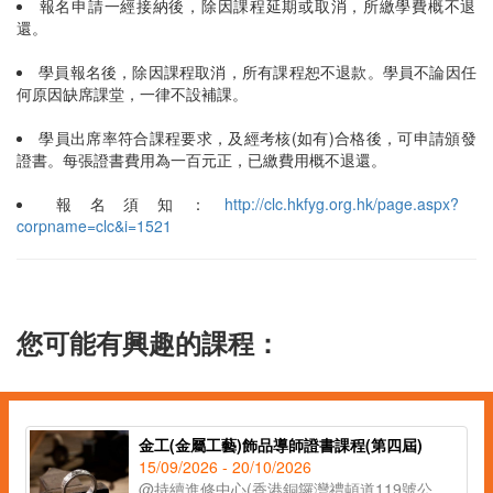
報名申請一經接納後，除因課程延期或取消，所繳學費概不退
還。
學員報名後，除因課程取消，所有課程恕不退款。學員不論因任
何原因缺席課堂，一律不設補課。
學員出席率符合課程要求，及經考核(如有)合格後，可申請頒發
證書。每張證書費用為一百元正，已繳費用概不退還。
報名須知：
http://clc.hkfyg.org.hk/page.aspx?
corpname=clc&i=1521
您可能有興趣的課程：
金工(金屬工藝)飾品導師證書課程(第四屆)
15/09/2026 - 20/10/2026
@持續進修中心(香港銅鑼灣禮頓道119號公理堂大樓21-23樓)