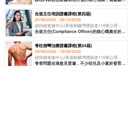
合規主任培訓證書課程(第四屆)
25/08/2026 - 06/10/2026
@持續進修中心(香港銅鑼灣禮頓道119號公理堂大樓21-23樓)
合規主任(Compliance Officer)的核心職責在於監督公司日常運作，確保業務流程符合各項法例要求及行業標準，亦要了解監管機構的政策取向和整個監管環境的轉變，從而為公司制定監測程序及指引，提供建議及支援。課程由專業導師講授有關合規主任的職責、風險管理、處理公司內部合規問題等知識，為有意投身合規行業人士提供基礎培訓及行業知識，成為開拓職涯的助力。
脊柱側彎治療證書課程(第24屆)
28/08/2026 - 18/09/2026
@持續進修中心(香港銅鑼灣禮頓道119號公理堂大樓21-23樓)
脊骨問題在港愈見普遍，不少幼兒及小童於發育期已出現脊柱側彎的症狀。課程讓學員辨識脊柱側彎的不同類型，以著名的脊柱康復專家施羅特(Schroth)的三維矯正理論為藍本，配合物理治療及運動治療等保守性的方式紓緩症狀，助學員於不同範籌支援兒童脊柱健康。
非遺手工藝導師培訓課程(第五屆)
23/09/2026 - 21/10/2026
@持續進修中心(香港銅鑼灣禮頓道119號公理堂大樓21-23樓)
為延續傳統文化精髓，課程由資深非遺導師授課，帶領學員深入了解各類非遺工藝的歷史背景與教學技巧。學員更可於課堂中親手製作不同非遺作品，親身體驗傳統工藝的魅力。完成課程後，學員將獲頒 IAEA國際教育認證聯盟學習證書，為日後成為非遺手工藝導師奠定基礎。
精神健康急救課程(標準版)(第14屆)
15/09/2026 - 22/09/2026
@網上授課(Zoom)
精神健康是近年社會十分關注的議題，認識精神健康急救知識，能夠助人自助，有效提升大眾的精神健康狀態。課程旨在教導學員如何辨識身邊人的精神健康問題、如何展開介入工作(ALGEE)，以及如何協助當事人運用社區資源，為受情緒或精神困擾的人士提供支援。