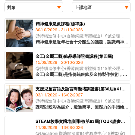
精神健康急救課程(標準版)
30/10/2026 - 31/10/2026
@持續進修中心(香港銅鑼灣禮頓道119號公理堂大樓21-23樓)
精神健康是近年社會十分關注的議題，認識精神健康急救知識，能夠助人自助，有效提升大眾的精神健康狀態。課程旨在教導學員如何辨識身邊人的精神健康問題、如何展開介入工作(ALGEE)，以及如何協助當事人運用社區資源，為受情緒或精神困擾的人士提供支援。
金工(金屬工藝)飾品導師證書課程(第四屆)
15/09/2026 - 20/10/2026
@持續進修中心(香港銅鑼灣禮頓道119號公理堂大樓21-23樓)
金工(金屬工藝)是指傳統銀飾及金飾製作技術，從一塊銀片開始，循序漸進地打造出各種設計與風格的首飾。課程將會教授各種金工器具的使用方法，學員將在導師的指導下，完成五款獨特的金工作品。課程亦將講解熔銀處理的過程及金工手工藝的教學技巧，適合有興趣創業、從事手工藝教學工作或投身金工飾品行業人士報讀。
支援兒童言語及語言障礙培訓證書(第30屆)(41C154702)
03/11/2026 - 16/02/2027
@持續進修中心(香港銅鑼灣禮頓道119號公理堂大樓21-23樓)
課程以粉彩為媒介，透過簡單、無壓力的手指繪畫技巧，即使是零繪畫經驗的學員亦能輕鬆掌握。課程內容涵蓋和諧粉彩的起源、基礎技法、創作技巧與色彩心理學入門，並引導學員完成八幅具有主題意涵的創作作品。透過溫柔的粉彩色調與富啟發性的圖像構圖，讓學員在創作中感受內在平靜與情緒釋放，並學習如何運用藝術作為自我表達與情緒調節的工具，達致身心靈的平衡與和諧。
STEAM教學實踐培訓課程(第63屆)TQUK證書申請
11/08/2026 - 13/08/2026
@Decatron(觀塘開源道64號源成中心19樓03室)