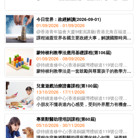
今日世界：政經解讀(2026-09-01)
01/09/2026 - 01/09/2026
@香港青年協會大廈9樓演講廳(香港北角百福道21號香港青年協會大廈;入口於模範里)
課程涵蓋世界各國主要政經大事，解讀國際時局，以達到認識世界，建立世界宏觀視野的教育目標。課程採取循環模式授課，以三個月為一循環，每屆課程內容按時局走向更新。
蒙特梭利教學法應用基礎課程(第106屆)
01/09/2026 - 08/09/2026
@持續進修中心(香港銅鑼灣禮頓道119號公理堂大樓21-23樓)
蒙特梭利教學法是一套鼓勵與尊重孩子的教學方法。透過現實環境和教學工具，讓孩子親身體驗，主動探索，發展個人潛能。課程教授家長及幼兒教育工作者認識兒童敏感期的特徵，按不同階段的學習特徵安排教學活動，讓學習獲得最大的成效。
兒童遊戲治療證書課程(第100屆)
13/10/2026 - 17/11/2026
@持續進修中心(香港銅鑼灣禮頓道119號公理堂大樓21-23樓)
小朋友不懂表達內心感受，受到外界壓力有機會導致各種偏差行為的出現。家長及兒童教育者可運用兒童好奇的天性，以遊戲作輔導及治療方法，讓孩童表達內心，提升自信。課程主要探討如何運用合適的遊戲及玩具與孩子建立具治療性的溝通關係，特別針對專注力不足、亞氏保加症、自尊心較低、學習障礙的小朋友，有明顯的改善效果。
專業獸醫助理培訓課程(第60屆)
05/10/2026 - 30/11/2026
@持續進修中心(香港銅鑼灣禮頓道119號公理堂大樓21-23樓)
課程內容教授獸醫助理所需的核心知識，涵蓋貓狗解剖學、常見寵物疾病、寄生蟲防治及醫療衞生常識等重點領域，並深入講解動物福利、面對寵物離世的情境應對，以及與寵物主人之間的有效溝通技巧，協助學員全面理解行業職責。課程設有實習課堂，學員將實地參觀獸醫診所，在導師指導下參與簡易化驗流程，了解日常運作、獸醫助理的職責和工作流程。課程由資深獸醫及獸醫助理親自講授，為學員奠定扎實的寵物護理專業基礎，銜接職場。