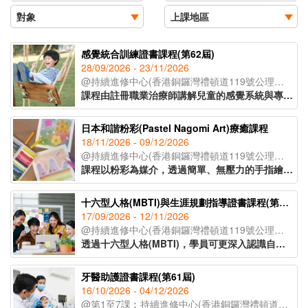
感覺統合訓練證書課程(第62屆)
28/09/2026 - 23/11/2026
@持續進修中心(香港銅鑼灣禮頓道119號公理堂大樓21-23樓)
課程由註冊職業治療師講解兒童的感覺系統與專注力、身體張力運用、手眼協調、情緒穩定之間的關係，教授如何透過大量刺激讓大腦作出適當的回應，達致協調、穩定及發展能力提升兒童各方面能力，指導學員制定更有效培訓方法，事半功倍。
日本和諧粉彩(Pastel Nagomi Art)療癒課程
18/11/2026 - 09/12/2026
@持續進修中心(香港銅鑼灣禮頓道119號公理堂大樓21-23樓)
課程以粉彩為媒介，透過簡單、無壓力的手指繪畫技巧，即使是零繪畫經驗的學員亦能輕鬆掌握。課程內容涵蓋和諧粉彩的起源、基礎技法、創作技巧與色彩心理學入門，並引導學員完成八幅具有主題意涵的創作作品。透過溫柔的粉彩色調與富啟發性的圖像構圖，讓學員在創作中感受內在平靜與情緒釋放，並學習如何運用藝術作為自我表達與情緒調節的工具，達致身心靈的平衡與和諧。
十六型人格(MBTI)與生涯規劃指導證書課程(第40屆)
17/09/2026 - 12/11/2026
@持續進修中心(香港銅鑼灣禮頓道119號公理堂大樓21-23樓)
透過十六型人格(MBTI)，學員可更深入認識自己的興趣、能力和方向，配合知識、技能及態度，作出明智的人生選擇。課程適合有意增強自我認識或優化人生規劃的人士，當中教授的Coaching基本技巧，可幫助老師、社工、管理人員和公司培訓主任等對其服務對象或員工更有效地進行人生規劃的指導。
牙醫助護證書課程(第61屆)
16/10/2026 - 04/12/2026
@第1至7課︰持續進修中心(香港銅鑼灣禮頓道119號公理堂大樓21-23樓)