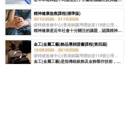
精神健康急救課程(標準版)
30/10/2026 - 31/10/2026
@持續進修中心(香港銅鑼灣禮頓道119號公理堂大樓21-23樓)
精神健康是近年社會十分關注的議題，認識精神健康急救知識，能夠助人自助，有效提升大眾的精神健康狀態。課程旨在教導學員如何辨識身邊人的精神健康問題、如何展開介入工作(ALGEE)，以及如何協助當事人運用社區資源，為受情緒或精神困擾的人士提供支援。
金工(金屬工藝)飾品導師證書課程(第四屆)
15/09/2026 - 20/10/2026
@持續進修中心(香港銅鑼灣禮頓道119號公理堂大樓21-23樓)
金工(金屬工藝)是指傳統銀飾及金飾製作技術，從一塊銀片開始，循序漸進地打造出各種設計與風格的首飾。課程將會教授各種金工器具的使用方法，學員將在導師的指導下，完成五款獨特的金工作品。課程亦將講解熔銀處理的過程及金工手工藝的教學技巧，適合有興趣創業、從事手工藝教學工作或投身金工飾品行業人士報讀。
支援兒童言語及語言障礙培訓證書(第30屆)(41C154702)
03/11/2026 - 16/02/2027
@持續進修中心(香港銅鑼灣禮頓道119號公理堂大樓21-23樓)
課程以粉彩為媒介，透過簡單、無壓力的手指繪畫技巧，即使是零繪畫經驗的學員亦能輕鬆掌握。課程內容涵蓋和諧粉彩的起源、基礎技法、創作技巧與色彩心理學入門，並引導學員完成八幅具有主題意涵的創作作品。透過溫柔的粉彩色調與富啟發性的圖像構圖，讓學員在創作中感受內在平靜與情緒釋放，並學習如何運用藝術作為自我表達與情緒調節的工具，達致身心靈的平衡與和諧。
STEAM教學實踐培訓課程(第63屆)TQUK證書申請
11/08/2026 - 13/08/2026
@Decatron(觀塘開源道64號源成中心19樓03室)