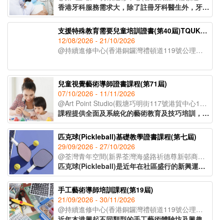
香港牙科服務需求大，除了註冊牙科醫生外，牙醫助護亦出現人手短缺的現象。課程為有意投身牙醫診所助護人士提供機會，教授日常牙醫診所運作及牙醫助護職責，讓學員了解牙科護理專業知識，並掌握相關技巧，以便日後投身牙科護理行業。
支援特殊教育需要兒童培訓證書(第40屆)TQUK證書申請
12/08/2026 - 21/10/2026
@持續進修中心(香港銅鑼灣禮頓道119號公理堂大樓21-23樓)
兒童視覺藝術導師證書課程(第71屆)
07/10/2026 - 11/11/2026
@Art Point Studio(觀塘巧明街117號港貿中心18樓02室)
課程提供全面及系統化的藝術教育及技巧培訓，配合兒童心理學理論，教授學員視藝教案設計、兒童教學技巧、評估方法，以及如何有效與家長溝通及協調。課程提供兒童畫室教學場地實地參觀機會，學員可親身體驗視藝課堂的環境氣氛，運用所學的理論與技巧實踐在教育工作及管理上。
匹克球(Pickleball)基礎教學證書課程(第七屆)
29/09/2026 - 27/10/2026
@荃灣青年空間(新界荃灣海盛路祈德尊新邨商業中心2及3樓)
匹克球(Pickleball)是近年在社區盛行的新興運動，其最大特點在於規則簡單、容易上手及撞擊性低，不論甚麼年齡、性別或運動程度的參加者，都能在短時間內體驗到運動樂趣。課程涵蓋匹克球理論與實務，包括場地及裝備選用、規則講解、風險管理及分齡教學法，並透過實務教學培養指導能力，逐步掌握新興運動於社區的推廣及發展技巧。
手工藝術導師培訓課程(第19屆)
21/09/2026 - 30/11/2026
@持續進修中心(香港銅鑼灣禮頓道119號公理堂大樓21-23樓)
近年本港興起不同類型的手工藝術體驗坊及興趣班，不論是大人或小朋友，亦會在空餘時間參加手工藝術創作活動，學習新技能。課程為有志投身手工藝術導師或藝術教育人士而設，學員可透過課堂體驗，學習多項潮流及時尚的手作藝術，掌握班組設計及帶領技巧，提升教學專業。