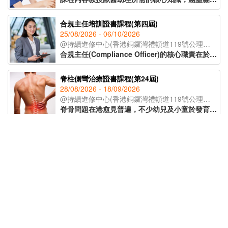
合規主任培訓證書課程(第四屆)
25/08/2026 - 06/10/2026
@持續進修中心(香港銅鑼灣禮頓道119號公理堂大樓21-23樓)
合規主任(Compliance Officer)的核心職責在於監督公司日常運作，確保業務流程符合各項法例要求及行業標準，亦要了解監管機構的政策取向和整個監管環境的轉變，從而為公司制定監測程序及指引，提供建議及支援。課程由專業導師講授有關合規主任的職責、風險管理、處理公司內部合規問題等知識，為有意投身合規行業人士提供基礎培訓及行業知識，成為開拓職涯的助力。
脊柱側彎治療證書課程(第24屆)
28/08/2026 - 18/09/2026
@持續進修中心(香港銅鑼灣禮頓道119號公理堂大樓21-23樓)
脊骨問題在港愈見普遍，不少幼兒及小童於發育期已出現脊柱側彎的症狀。課程讓學員辨識脊柱側彎的不同類型，以著名的脊柱康復專家施羅特(Schroth)的三維矯正理論為藍本，配合物理治療及運動治療等保守性的方式紓緩症狀，助學員於不同範籌支援兒童脊柱健康。
非遺手工藝導師培訓課程(第五屆)
23/09/2026 - 21/10/2026
@持續進修中心(香港銅鑼灣禮頓道119號公理堂大樓21-23樓)
為延續傳統文化精髓，課程由資深非遺導師授課，帶領學員深入了解各類非遺工藝的歷史背景與教學技巧。學員更可於課堂中親手製作不同非遺作品，親身體驗傳統工藝的魅力。完成課程後，學員將獲頒 IAEA國際教育認證聯盟學習證書，為日後成為非遺手工藝導師奠定基礎。
精神健康急救課程(標準版)(第14屆)
15/09/2026 - 22/09/2026
@網上授課(Zoom)
精神健康是近年社會十分關注的議題，認識精神健康急救知識，能夠助人自助，有效提升大眾的精神健康狀態。課程旨在教導學員如何辨識身邊人的精神健康問題、如何展開介入工作(ALGEE)，以及如何協助當事人運用社區資源，為受情緒或精神困擾的人士提供支援。