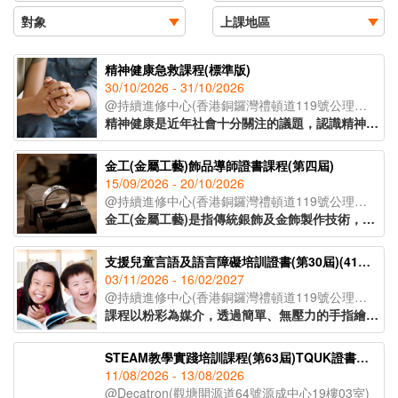
精神健康急救課程(標準版)
30/10/2026 - 31/10/2026
@持續進修中心(香港銅鑼灣禮頓道119號公理堂大樓21-23樓)
精神健康是近年社會十分關注的議題，認識精神健康急救知識，能夠助人自助，有效提升大眾的精神健康狀態。課程旨在教導學員如何辨識身邊人的精神健康問題、如何展開介入工作(ALGEE)，以及如何協助當事人運用社區資源，為受情緒或精神困擾的人士提供支援。
金工(金屬工藝)飾品導師證書課程(第四屆)
15/09/2026 - 20/10/2026
@持續進修中心(香港銅鑼灣禮頓道119號公理堂大樓21-23樓)
金工(金屬工藝)是指傳統銀飾及金飾製作技術，從一塊銀片開始，循序漸進地打造出各種設計與風格的首飾。課程將會教授各種金工器具的使用方法，學員將在導師的指導下，完成五款獨特的金工作品。課程亦將講解熔銀處理的過程及金工手工藝的教學技巧，適合有興趣創業、從事手工藝教學工作或投身金工飾品行業人士報讀。
支援兒童言語及語言障礙培訓證書(第30屆)(41C154702)
03/11/2026 - 16/02/2027
@持續進修中心(香港銅鑼灣禮頓道119號公理堂大樓21-23樓)
課程以粉彩為媒介，透過簡單、無壓力的手指繪畫技巧，即使是零繪畫經驗的學員亦能輕鬆掌握。課程內容涵蓋和諧粉彩的起源、基礎技法、創作技巧與色彩心理學入門，並引導學員完成八幅具有主題意涵的創作作品。透過溫柔的粉彩色調與富啟發性的圖像構圖，讓學員在創作中感受內在平靜與情緒釋放，並學習如何運用藝術作為自我表達與情緒調節的工具，達致身心靈的平衡與和諧。
STEAM教學實踐培訓課程(第63屆)TQUK證書申請
11/08/2026 - 13/08/2026
@Decatron(觀塘開源道64號源成中心19樓03室)