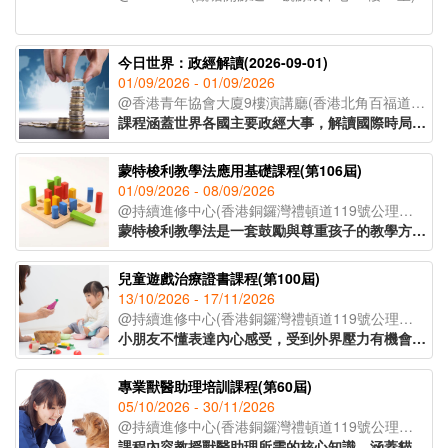
今日世界：政經解讀(2026-09-01)
01/09/2026 - 01/09/2026
@香港青年協會大廈9樓演講廳(香港北角百福道21號香港青年協會大廈;入口於模範里)
課程涵蓋世界各國主要政經大事，解讀國際時局，以達到認識世界，建立世界宏觀視野的教育目標。課程採取循環模式授課，以三個月為一循環，每屆課程內容按時局走向更新。
蒙特梭利教學法應用基礎課程(第106屆)
01/09/2026 - 08/09/2026
@持續進修中心(香港銅鑼灣禮頓道119號公理堂大樓21-23樓)
蒙特梭利教學法是一套鼓勵與尊重孩子的教學方法。透過現實環境和教學工具，讓孩子親身體驗，主動探索，發展個人潛能。課程教授家長及幼兒教育工作者認識兒童敏感期的特徵，按不同階段的學習特徵安排教學活動，讓學習獲得最大的成效。
兒童遊戲治療證書課程(第100屆)
13/10/2026 - 17/11/2026
@持續進修中心(香港銅鑼灣禮頓道119號公理堂大樓21-23樓)
小朋友不懂表達內心感受，受到外界壓力有機會導致各種偏差行為的出現。家長及兒童教育者可運用兒童好奇的天性，以遊戲作輔導及治療方法，讓孩童表達內心，提升自信。課程主要探討如何運用合適的遊戲及玩具與孩子建立具治療性的溝通關係，特別針對專注力不足、亞氏保加症、自尊心較低、學習障礙的小朋友，有明顯的改善效果。
專業獸醫助理培訓課程(第60屆)
05/10/2026 - 30/11/2026
@持續進修中心(香港銅鑼灣禮頓道119號公理堂大樓21-23樓)
課程內容教授獸醫助理所需的核心知識，涵蓋貓狗解剖學、常見寵物疾病、寄生蟲防治及醫療衞生常識等重點領域，並深入講解動物福利、面對寵物離世的情境應對，以及與寵物主人之間的有效溝通技巧，協助學員全面理解行業職責。課程設有實習課堂，學員將實地參觀獸醫診所，在導師指導下參與簡易化驗流程，了解日常運作、獸醫助理的職責和工作流程。課程由資深獸醫及獸醫助理親自講授，為學員奠定扎實的寵物護理專業基礎，銜接職場。