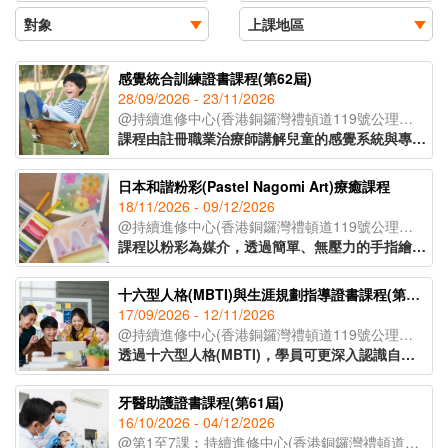
感覺統合訓練證書課程(第62屆)
28/09/2026 - 23/11/2026
@持續進修中心(香港銅鑼灣禮頓道119號公理堂大樓21-23樓)
課程由註冊職業治療師講解兒童的感覺系統與專注力、身體張力運用、手眼協調、情緒穩定之間的關係，教授如何透過大量刺激讓大腦作出適當的回應，達致協調、穩定及發展能力提升兒童各方面能力，指導學員制定更有效培訓方法，事半功倍。
日本和諧粉彩(Pastel Nagomi Art)療癒課程
18/11/2026 - 09/12/2026
@持續進修中心(香港銅鑼灣禮頓道119號公理堂大樓21-23樓)
課程以粉彩為媒介，透過簡單、無壓力的手指繪畫技巧，即使是零繪畫經驗的學員亦能輕鬆掌握。課程內容涵蓋和諧粉彩的起源、基礎技法、創作技巧與色彩心理學入門，並引導學員完成八幅具有主題意涵的創作作品。透過溫柔的粉彩色調與富啟發性的圖像構圖，讓學員在創作中感受內在平靜與情緒釋放，並學習如何運用藝術作為自我表達與情緒調節的工具，達致身心靈的平衡與和諧。
十六型人格(MBTI)與生涯規劃指導證書課程(第40屆)
17/09/2026 - 12/11/2026
@持續進修中心(香港銅鑼灣禮頓道119號公理堂大樓21-23樓)
透過十六型人格(MBTI)，學員可更深入認識自己的興趣、能力和方向，配合知識、技能及態度，作出明智的人生選擇。課程適合有意增強自我認識或優化人生規劃的人士，當中教授的Coaching基本技巧，可幫助老師、社工、管理人員和公司培訓主任等對其服務對象或員工更有效地進行人生規劃的指導。
牙醫助護證書課程(第61屆)
16/10/2026 - 04/12/2026
@第1至7課︰持續進修中心(香港銅鑼灣禮頓道119號公理堂大樓21-23樓)