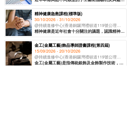
精神健康急救課程(標準版)
30/10/2026 - 31/10/2026
@持續進修中心(香港銅鑼灣禮頓道119號公理堂大樓21-23樓)
精神健康是近年社會十分關注的議題，認識精神健康急救知識，能夠助人自助，有效提升大眾的精神健康狀態。課程旨在教導學員如何辨識身邊人的精神健康問題、如何展開介入工作(ALGEE)，以及如何協助當事人運用社區資源，為受情緒或精神困擾的人士提供支援。
金工(金屬工藝)飾品導師證書課程(第四屆)
15/09/2026 - 20/10/2026
@持續進修中心(香港銅鑼灣禮頓道119號公理堂大樓21-23樓)
金工(金屬工藝)是指傳統銀飾及金飾製作技術，從一塊銀片開始，循序漸進地打造出各種設計與風格的首飾。課程將會教授各種金工器具的使用方法，學員將在導師的指導下，完成五款獨特的金工作品。課程亦將講解熔銀處理的過程及金工手工藝的教學技巧，適合有興趣創業、從事手工藝教學工作或投身金工飾品行業人士報讀。
支援兒童言語及語言障礙培訓證書(第30屆)(41C154702)
03/11/2026 - 16/02/2027
@持續進修中心(香港銅鑼灣禮頓道119號公理堂大樓21-23樓)
課程以粉彩為媒介，透過簡單、無壓力的手指繪畫技巧，即使是零繪畫經驗的學員亦能輕鬆掌握。課程內容涵蓋和諧粉彩的起源、基礎技法、創作技巧與色彩心理學入門，並引導學員完成八幅具有主題意涵的創作作品。透過溫柔的粉彩色調與富啟發性的圖像構圖，讓學員在創作中感受內在平靜與情緒釋放，並學習如何運用藝術作為自我表達與情緒調節的工具，達致身心靈的平衡與和諧。
STEAM教學實踐培訓課程(第63屆)TQUK證書申請
11/08/2026 - 13/08/2026
@Decatron(觀塘開源道64號源成中心19樓03室)