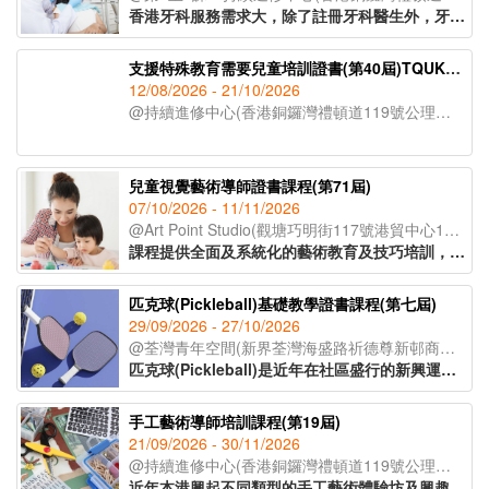
香港牙科服務需求大，除了註冊牙科醫生外，牙醫助護亦出現人手短缺的現象。課程為有意投身牙醫診所助護人士提供機會，教授日常牙醫診所運作及牙醫助護職責，讓學員了解牙科護理專業知識，並掌握相關技巧，以便日後投身牙科護理行業。
支援特殊教育需要兒童培訓證書(第40屆)TQUK證書申請
12/08/2026 - 21/10/2026
@持續進修中心(香港銅鑼灣禮頓道119號公理堂大樓21-23樓)
兒童視覺藝術導師證書課程(第71屆)
07/10/2026 - 11/11/2026
@Art Point Studio(觀塘巧明街117號港貿中心18樓02室)
課程提供全面及系統化的藝術教育及技巧培訓，配合兒童心理學理論，教授學員視藝教案設計、兒童教學技巧、評估方法，以及如何有效與家長溝通及協調。課程提供兒童畫室教學場地實地參觀機會，學員可親身體驗視藝課堂的環境氣氛，運用所學的理論與技巧實踐在教育工作及管理上。
匹克球(Pickleball)基礎教學證書課程(第七屆)
29/09/2026 - 27/10/2026
@荃灣青年空間(新界荃灣海盛路祈德尊新邨商業中心2及3樓)
匹克球(Pickleball)是近年在社區盛行的新興運動，其最大特點在於規則簡單、容易上手及撞擊性低，不論甚麼年齡、性別或運動程度的參加者，都能在短時間內體驗到運動樂趣。課程涵蓋匹克球理論與實務，包括場地及裝備選用、規則講解、風險管理及分齡教學法，並透過實務教學培養指導能力，逐步掌握新興運動於社區的推廣及發展技巧。
手工藝術導師培訓課程(第19屆)
21/09/2026 - 30/11/2026
@持續進修中心(香港銅鑼灣禮頓道119號公理堂大樓21-23樓)
近年本港興起不同類型的手工藝術體驗坊及興趣班，不論是大人或小朋友，亦會在空餘時間參加手工藝術創作活動，學習新技能。課程為有志投身手工藝術導師或藝術教育人士而設，學員可透過課堂體驗，學習多項潮流及時尚的手作藝術，掌握班組設計及帶領技巧，提升教學專業。