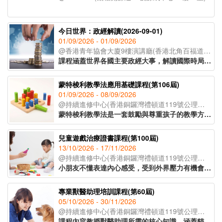
今日世界：政經解讀(2026-09-01)
01/09/2026 - 01/09/2026
@香港青年協會大廈9樓演講廳(香港北角百福道21號香港青年協會大廈;入口於模範里)
課程涵蓋世界各國主要政經大事，解讀國際時局，以達到認識世界，建立世界宏觀視野的教育目標。課程採取循環模式授課，以三個月為一循環，每屆課程內容按時局走向更新。
蒙特梭利教學法應用基礎課程(第106屆)
01/09/2026 - 08/09/2026
@持續進修中心(香港銅鑼灣禮頓道119號公理堂大樓21-23樓)
蒙特梭利教學法是一套鼓勵與尊重孩子的教學方法。透過現實環境和教學工具，讓孩子親身體驗，主動探索，發展個人潛能。課程教授家長及幼兒教育工作者認識兒童敏感期的特徵，按不同階段的學習特徵安排教學活動，讓學習獲得最大的成效。
兒童遊戲治療證書課程(第100屆)
13/10/2026 - 17/11/2026
@持續進修中心(香港銅鑼灣禮頓道119號公理堂大樓21-23樓)
小朋友不懂表達內心感受，受到外界壓力有機會導致各種偏差行為的出現。家長及兒童教育者可運用兒童好奇的天性，以遊戲作輔導及治療方法，讓孩童表達內心，提升自信。課程主要探討如何運用合適的遊戲及玩具與孩子建立具治療性的溝通關係，特別針對專注力不足、亞氏保加症、自尊心較低、學習障礙的小朋友，有明顯的改善效果。
專業獸醫助理培訓課程(第60屆)
05/10/2026 - 30/11/2026
@持續進修中心(香港銅鑼灣禮頓道119號公理堂大樓21-23樓)
課程內容教授獸醫助理所需的核心知識，涵蓋貓狗解剖學、常見寵物疾病、寄生蟲防治及醫療衞生常識等重點領域，並深入講解動物福利、面對寵物離世的情境應對，以及與寵物主人之間的有效溝通技巧，協助學員全面理解行業職責。課程設有實習課堂，學員將實地參觀獸醫診所，在導師指導下參與簡易化驗流程，了解日常運作、獸醫助理的職責和工作流程。課程由資深獸醫及獸醫助理親自講授，為學員奠定扎實的寵物護理專業基礎，銜接職場。