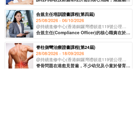
合規主任培訓證書課程(第四屆)
25/08/2026 - 06/10/2026
@持續進修中心(香港銅鑼灣禮頓道119號公理堂大樓21-23樓)
合規主任(Compliance Officer)的核心職責在於監督公司日常運作，確保業務流程符合各項法例要求及行業標準，亦要了解監管機構的政策取向和整個監管環境的轉變，從而為公司制定監測程序及指引，提供建議及支援。課程由專業導師講授有關合規主任的職責、風險管理、處理公司內部合規問題等知識，為有意投身合規行業人士提供基礎培訓及行業知識，成為開拓職涯的助力。
脊柱側彎治療證書課程(第24屆)
28/08/2026 - 18/09/2026
@持續進修中心(香港銅鑼灣禮頓道119號公理堂大樓21-23樓)
脊骨問題在港愈見普遍，不少幼兒及小童於發育期已出現脊柱側彎的症狀。課程讓學員辨識脊柱側彎的不同類型，以著名的脊柱康復專家施羅特(Schroth)的三維矯正理論為藍本，配合物理治療及運動治療等保守性的方式紓緩症狀，助學員於不同範籌支援兒童脊柱健康。
非遺手工藝導師培訓課程(第五屆)
23/09/2026 - 21/10/2026
@持續進修中心(香港銅鑼灣禮頓道119號公理堂大樓21-23樓)
為延續傳統文化精髓，課程由資深非遺導師授課，帶領學員深入了解各類非遺工藝的歷史背景與教學技巧。學員更可於課堂中親手製作不同非遺作品，親身體驗傳統工藝的魅力。完成課程後，學員將獲頒 IAEA國際教育認證聯盟學習證書，為日後成為非遺手工藝導師奠定基礎。
精神健康急救課程(標準版)(第14屆)
15/09/2026 - 22/09/2026
@網上授課(Zoom)
精神健康是近年社會十分關注的議題，認識精神健康急救知識，能夠助人自助，有效提升大眾的精神健康狀態。課程旨在教導學員如何辨識身邊人的精神健康問題、如何展開介入工作(ALGEE)，以及如何協助當事人運用社區資源，為受情緒或精神困擾的人士提供支援。