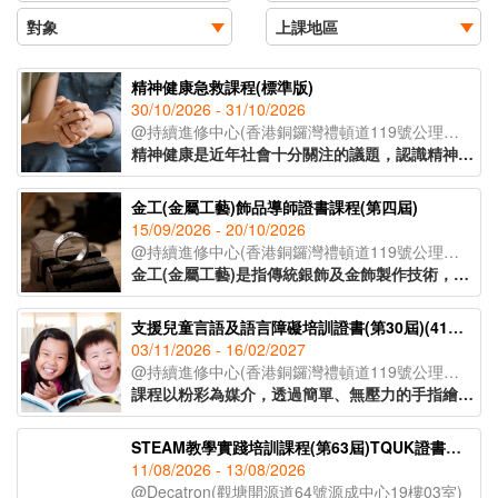
精神健康急救課程(標準版)
30/10/2026 - 31/10/2026
@持續進修中心(香港銅鑼灣禮頓道119號公理堂大樓21-23樓)
精神健康是近年社會十分關注的議題，認識精神健康急救知識，能夠助人自助，有效提升大眾的精神健康狀態。課程旨在教導學員如何辨識身邊人的精神健康問題、如何展開介入工作(ALGEE)，以及如何協助當事人運用社區資源，為受情緒或精神困擾的人士提供支援。
金工(金屬工藝)飾品導師證書課程(第四屆)
15/09/2026 - 20/10/2026
@持續進修中心(香港銅鑼灣禮頓道119號公理堂大樓21-23樓)
金工(金屬工藝)是指傳統銀飾及金飾製作技術，從一塊銀片開始，循序漸進地打造出各種設計與風格的首飾。課程將會教授各種金工器具的使用方法，學員將在導師的指導下，完成五款獨特的金工作品。課程亦將講解熔銀處理的過程及金工手工藝的教學技巧，適合有興趣創業、從事手工藝教學工作或投身金工飾品行業人士報讀。
支援兒童言語及語言障礙培訓證書(第30屆)(41C154702)
03/11/2026 - 16/02/2027
@持續進修中心(香港銅鑼灣禮頓道119號公理堂大樓21-23樓)
課程以粉彩為媒介，透過簡單、無壓力的手指繪畫技巧，即使是零繪畫經驗的學員亦能輕鬆掌握。課程內容涵蓋和諧粉彩的起源、基礎技法、創作技巧與色彩心理學入門，並引導學員完成八幅具有主題意涵的創作作品。透過溫柔的粉彩色調與富啟發性的圖像構圖，讓學員在創作中感受內在平靜與情緒釋放，並學習如何運用藝術作為自我表達與情緒調節的工具，達致身心靈的平衡與和諧。
STEAM教學實踐培訓課程(第63屆)TQUK證書申請
11/08/2026 - 13/08/2026
@Decatron(觀塘開源道64號源成中心19樓03室)