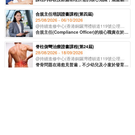
合規主任培訓證書課程(第四屆)
25/08/2026 - 06/10/2026
@持續進修中心(香港銅鑼灣禮頓道119號公理堂大樓21-23樓)
合規主任(Compliance Officer)的核心職責在於監督公司日常運作，確保業務流程符合各項法例要求及行業標準，亦要了解監管機構的政策取向和整個監管環境的轉變，從而為公司制定監測程序及指引，提供建議及支援。課程由專業導師講授有關合規主任的職責、風險管理、處理公司內部合規問題等知識，為有意投身合規行業人士提供基礎培訓及行業知識，成為開拓職涯的助力。
脊柱側彎治療證書課程(第24屆)
28/08/2026 - 18/09/2026
@持續進修中心(香港銅鑼灣禮頓道119號公理堂大樓21-23樓)
脊骨問題在港愈見普遍，不少幼兒及小童於發育期已出現脊柱側彎的症狀。課程讓學員辨識脊柱側彎的不同類型，以著名的脊柱康復專家施羅特(Schroth)的三維矯正理論為藍本，配合物理治療及運動治療等保守性的方式紓緩症狀，助學員於不同範籌支援兒童脊柱健康。
非遺手工藝導師培訓課程(第五屆)
23/09/2026 - 21/10/2026
@持續進修中心(香港銅鑼灣禮頓道119號公理堂大樓21-23樓)
為延續傳統文化精髓，課程由資深非遺導師授課，帶領學員深入了解各類非遺工藝的歷史背景與教學技巧。學員更可於課堂中親手製作不同非遺作品，親身體驗傳統工藝的魅力。完成課程後，學員將獲頒 IAEA國際教育認證聯盟學習證書，為日後成為非遺手工藝導師奠定基礎。
精神健康急救課程(標準版)(第14屆)
15/09/2026 - 22/09/2026
@網上授課(Zoom)
精神健康是近年社會十分關注的議題，認識精神健康急救知識，能夠助人自助，有效提升大眾的精神健康狀態。課程旨在教導學員如何辨識身邊人的精神健康問題、如何展開介入工作(ALGEE)，以及如何協助當事人運用社區資源，為受情緒或精神困擾的人士提供支援。