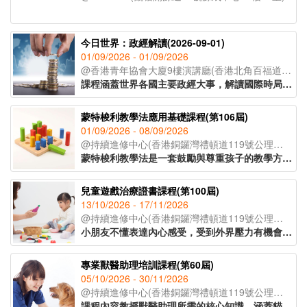
今日世界：政經解讀(2026-09-01)
01/09/2026 - 01/09/2026
@香港青年協會大廈9樓演講廳(香港北角百福道21號香港青年協會大廈;入口於模範里)
課程涵蓋世界各國主要政經大事，解讀國際時局，以達到認識世界，建立世界宏觀視野的教育目標。課程採取循環模式授課，以三個月為一循環，每屆課程內容按時局走向更新。
蒙特梭利教學法應用基礎課程(第106屆)
01/09/2026 - 08/09/2026
@持續進修中心(香港銅鑼灣禮頓道119號公理堂大樓21-23樓)
蒙特梭利教學法是一套鼓勵與尊重孩子的教學方法。透過現實環境和教學工具，讓孩子親身體驗，主動探索，發展個人潛能。課程教授家長及幼兒教育工作者認識兒童敏感期的特徵，按不同階段的學習特徵安排教學活動，讓學習獲得最大的成效。
兒童遊戲治療證書課程(第100屆)
13/10/2026 - 17/11/2026
@持續進修中心(香港銅鑼灣禮頓道119號公理堂大樓21-23樓)
小朋友不懂表達內心感受，受到外界壓力有機會導致各種偏差行為的出現。家長及兒童教育者可運用兒童好奇的天性，以遊戲作輔導及治療方法，讓孩童表達內心，提升自信。課程主要探討如何運用合適的遊戲及玩具與孩子建立具治療性的溝通關係，特別針對專注力不足、亞氏保加症、自尊心較低、學習障礙的小朋友，有明顯的改善效果。
專業獸醫助理培訓課程(第60屆)
05/10/2026 - 30/11/2026
@持續進修中心(香港銅鑼灣禮頓道119號公理堂大樓21-23樓)
課程內容教授獸醫助理所需的核心知識，涵蓋貓狗解剖學、常見寵物疾病、寄生蟲防治及醫療衞生常識等重點領域，並深入講解動物福利、面對寵物離世的情境應對，以及與寵物主人之間的有效溝通技巧，協助學員全面理解行業職責。課程設有實習課堂，學員將實地參觀獸醫診所，在導師指導下參與簡易化驗流程，了解日常運作、獸醫助理的職責和工作流程。課程由資深獸醫及獸醫助理親自講授，為學員奠定扎實的寵物護理專業基礎，銜接職場。