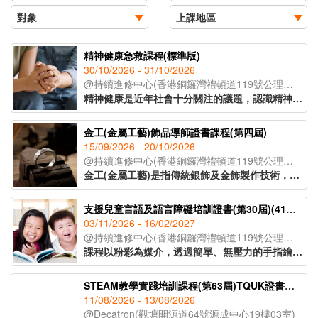
精神健康急救課程(標準版)
30/10/2026 - 31/10/2026
@持續進修中心(香港銅鑼灣禮頓道119號公理堂大樓21-23樓)
精神健康是近年社會十分關注的議題，認識精神健康急救知識，能夠助人自助，有效提升大眾的精神健康狀態。課程旨在教導學員如何辨識身邊人的精神健康問題、如何展開介入工作(ALGEE)，以及如何協助當事人運用社區資源，為受情緒或精神困擾的人士提供支援。
金工(金屬工藝)飾品導師證書課程(第四屆)
15/09/2026 - 20/10/2026
@持續進修中心(香港銅鑼灣禮頓道119號公理堂大樓21-23樓)
金工(金屬工藝)是指傳統銀飾及金飾製作技術，從一塊銀片開始，循序漸進地打造出各種設計與風格的首飾。課程將會教授各種金工器具的使用方法，學員將在導師的指導下，完成五款獨特的金工作品。課程亦將講解熔銀處理的過程及金工手工藝的教學技巧，適合有興趣創業、從事手工藝教學工作或投身金工飾品行業人士報讀。
支援兒童言語及語言障礙培訓證書(第30屆)(41C154702)
03/11/2026 - 16/02/2027
@持續進修中心(香港銅鑼灣禮頓道119號公理堂大樓21-23樓)
課程以粉彩為媒介，透過簡單、無壓力的手指繪畫技巧，即使是零繪畫經驗的學員亦能輕鬆掌握。課程內容涵蓋和諧粉彩的起源、基礎技法、創作技巧與色彩心理學入門，並引導學員完成八幅具有主題意涵的創作作品。透過溫柔的粉彩色調與富啟發性的圖像構圖，讓學員在創作中感受內在平靜與情緒釋放，並學習如何運用藝術作為自我表達與情緒調節的工具，達致身心靈的平衡與和諧。
STEAM教學實踐培訓課程(第63屆)TQUK證書申請
11/08/2026 - 13/08/2026
@Decatron(觀塘開源道64號源成中心19樓03室)