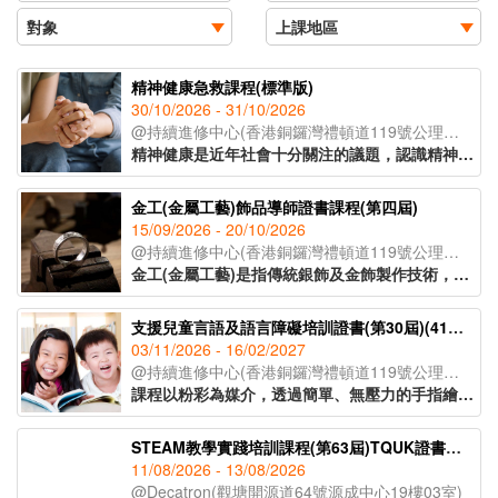
精神健康急救課程(標準版)
30/10/2026 - 31/10/2026
@持續進修中心(香港銅鑼灣禮頓道119號公理堂大樓21-23樓)
精神健康是近年社會十分關注的議題，認識精神健康急救知識，能夠助人自助，有效提升大眾的精神健康狀態。課程旨在教導學員如何辨識身邊人的精神健康問題、如何展開介入工作(ALGEE)，以及如何協助當事人運用社區資源，為受情緒或精神困擾的人士提供支援。
金工(金屬工藝)飾品導師證書課程(第四屆)
15/09/2026 - 20/10/2026
@持續進修中心(香港銅鑼灣禮頓道119號公理堂大樓21-23樓)
金工(金屬工藝)是指傳統銀飾及金飾製作技術，從一塊銀片開始，循序漸進地打造出各種設計與風格的首飾。課程將會教授各種金工器具的使用方法，學員將在導師的指導下，完成五款獨特的金工作品。課程亦將講解熔銀處理的過程及金工手工藝的教學技巧，適合有興趣創業、從事手工藝教學工作或投身金工飾品行業人士報讀。
支援兒童言語及語言障礙培訓證書(第30屆)(41C154702)
03/11/2026 - 16/02/2027
@持續進修中心(香港銅鑼灣禮頓道119號公理堂大樓21-23樓)
課程以粉彩為媒介，透過簡單、無壓力的手指繪畫技巧，即使是零繪畫經驗的學員亦能輕鬆掌握。課程內容涵蓋和諧粉彩的起源、基礎技法、創作技巧與色彩心理學入門，並引導學員完成八幅具有主題意涵的創作作品。透過溫柔的粉彩色調與富啟發性的圖像構圖，讓學員在創作中感受內在平靜與情緒釋放，並學習如何運用藝術作為自我表達與情緒調節的工具，達致身心靈的平衡與和諧。
STEAM教學實踐培訓課程(第63屆)TQUK證書申請
11/08/2026 - 13/08/2026
@Decatron(觀塘開源道64號源成中心19樓03室)