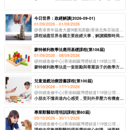
今日世界：政經解讀(2026-09-01)
01/09/2026 - 01/09/2026
@香港青年協會大廈9樓演講廳(香港北角百福道21號香港青年協會大廈;入口於模範里)
課程涵蓋世界各國主要政經大事，解讀國際時局，以達到認識世界，建立世界宏觀視野的教育目標。課程採取循環模式授課，以三個月為一循環，每屆課程內容按時局走向更新。
蒙特梭利教學法應用基礎課程(第106屆)
01/09/2026 - 08/09/2026
@持續進修中心(香港銅鑼灣禮頓道119號公理堂大樓21-23樓)
蒙特梭利教學法是一套鼓勵與尊重孩子的教學方法。透過現實環境和教學工具，讓孩子親身體驗，主動探索，發展個人潛能。課程教授家長及幼兒教育工作者認識兒童敏感期的特徵，按不同階段的學習特徵安排教學活動，讓學習獲得最大的成效。
兒童遊戲治療證書課程(第100屆)
13/10/2026 - 17/11/2026
@持續進修中心(香港銅鑼灣禮頓道119號公理堂大樓21-23樓)
小朋友不懂表達內心感受，受到外界壓力有機會導致各種偏差行為的出現。家長及兒童教育者可運用兒童好奇的天性，以遊戲作輔導及治療方法，讓孩童表達內心，提升自信。課程主要探討如何運用合適的遊戲及玩具與孩子建立具治療性的溝通關係，特別針對專注力不足、亞氏保加症、自尊心較低、學習障礙的小朋友，有明顯的改善效果。
專業獸醫助理培訓課程(第60屆)
05/10/2026 - 30/11/2026
@持續進修中心(香港銅鑼灣禮頓道119號公理堂大樓21-23樓)
課程內容教授獸醫助理所需的核心知識，涵蓋貓狗解剖學、常見寵物疾病、寄生蟲防治及醫療衞生常識等重點領域，並深入講解動物福利、面對寵物離世的情境應對，以及與寵物主人之間的有效溝通技巧，協助學員全面理解行業職責。課程設有實習課堂，學員將實地參觀獸醫診所，在導師指導下參與簡易化驗流程，了解日常運作、獸醫助理的職責和工作流程。課程由資深獸醫及獸醫助理親自講授，為學員奠定扎實的寵物護理專業基礎，銜接職場。