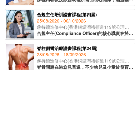
合規主任培訓證書課程(第四屆)
25/08/2026 - 06/10/2026
@持續進修中心(香港銅鑼灣禮頓道119號公理堂大樓21-23樓)
合規主任(Compliance Officer)的核心職責在於監督公司日常運作，確保業務流程符合各項法例要求及行業標準，亦要了解監管機構的政策取向和整個監管環境的轉變，從而為公司制定監測程序及指引，提供建議及支援。課程由專業導師講授有關合規主任的職責、風險管理、處理公司內部合規問題等知識，為有意投身合規行業人士提供基礎培訓及行業知識，成為開拓職涯的助力。
脊柱側彎治療證書課程(第24屆)
28/08/2026 - 18/09/2026
@持續進修中心(香港銅鑼灣禮頓道119號公理堂大樓21-23樓)
脊骨問題在港愈見普遍，不少幼兒及小童於發育期已出現脊柱側彎的症狀。課程讓學員辨識脊柱側彎的不同類型，以著名的脊柱康復專家施羅特(Schroth)的三維矯正理論為藍本，配合物理治療及運動治療等保守性的方式紓緩症狀，助學員於不同範籌支援兒童脊柱健康。
非遺手工藝導師培訓課程(第五屆)
23/09/2026 - 21/10/2026
@持續進修中心(香港銅鑼灣禮頓道119號公理堂大樓21-23樓)
為延續傳統文化精髓，課程由資深非遺導師授課，帶領學員深入了解各類非遺工藝的歷史背景與教學技巧。學員更可於課堂中親手製作不同非遺作品，親身體驗傳統工藝的魅力。完成課程後，學員將獲頒 IAEA國際教育認證聯盟學習證書，為日後成為非遺手工藝導師奠定基礎。
精神健康急救課程(標準版)(第14屆)
15/09/2026 - 22/09/2026
@網上授課(Zoom)
精神健康是近年社會十分關注的議題，認識精神健康急救知識，能夠助人自助，有效提升大眾的精神健康狀態。課程旨在教導學員如何辨識身邊人的精神健康問題、如何展開介入工作(ALGEE)，以及如何協助當事人運用社區資源，為受情緒或精神困擾的人士提供支援。