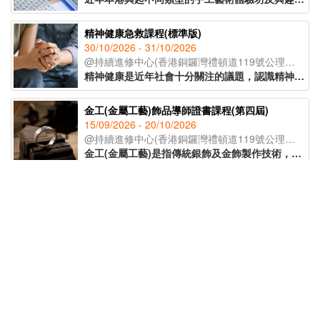
精神健康急救課程(標準版)
30/10/2026 - 31/10/2026
@持續進修中心(香港銅鑼灣禮頓道119號公理堂大樓21-23樓)
精神健康是近年社會十分關注的議題，認識精神健康急救知識，能夠助人自助，有效提升大眾的精神健康狀態。課程旨在教導學員如何辨識身邊人的精神健康問題、如何展開介入工作(ALGEE)，以及如何協助當事人運用社區資源，為受情緒或精神困擾的人士提供支援。
金工(金屬工藝)飾品導師證書課程(第四屆)
15/09/2026 - 20/10/2026
@持續進修中心(香港銅鑼灣禮頓道119號公理堂大樓21-23樓)
金工(金屬工藝)是指傳統銀飾及金飾製作技術，從一塊銀片開始，循序漸進地打造出各種設計與風格的首飾。課程將會教授各種金工器具的使用方法，學員將在導師的指導下，完成五款獨特的金工作品。課程亦將講解熔銀處理的過程及金工手工藝的教學技巧，適合有興趣創業、從事手工藝教學工作或投身金工飾品行業人士報讀。
支援兒童言語及語言障礙培訓證書(第30屆)(41C154702)
03/11/2026 - 16/02/2027
@持續進修中心(香港銅鑼灣禮頓道119號公理堂大樓21-23樓)
課程以粉彩為媒介，透過簡單、無壓力的手指繪畫技巧，即使是零繪畫經驗的學員亦能輕鬆掌握。課程內容涵蓋和諧粉彩的起源、基礎技法、創作技巧與色彩心理學入門，並引導學員完成八幅具有主題意涵的創作作品。透過溫柔的粉彩色調與富啟發性的圖像構圖，讓學員在創作中感受內在平靜與情緒釋放，並學習如何運用藝術作為自我表達與情緒調節的工具，達致身心靈的平衡與和諧。
STEAM教學實踐培訓課程(第63屆)TQUK證書申請
11/08/2026 - 13/08/2026
@Decatron(觀塘開源道64號源成中心19樓03室)