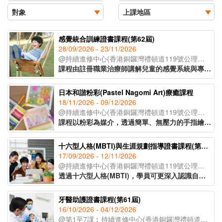
感覺統合訓練證書課程(第62屆)
28/09/2026 - 23/11/2026
@持續進修中心(香港銅鑼灣禮頓道119號公理堂大樓21-23樓)
課程由註冊職業治療師講解兒童的感覺系統與專注力、身體張力運用、手眼協調、情緒穩定之間的關係，教授如何透過大量刺激讓大腦作出適當的回應，達致協調、穩定及發展能力提升兒童各方面能力，指導學員制定更有效培訓方法，事半功倍。
日本和諧粉彩(Pastel Nagomi Art)療癒課程
18/11/2026 - 09/12/2026
@持續進修中心(香港銅鑼灣禮頓道119號公理堂大樓21-23樓)
課程以粉彩為媒介，透過簡單、無壓力的手指繪畫技巧，即使是零繪畫經驗的學員亦能輕鬆掌握。課程內容涵蓋和諧粉彩的起源、基礎技法、創作技巧與色彩心理學入門，並引導學員完成八幅具有主題意涵的創作作品。透過溫柔的粉彩色調與富啟發性的圖像構圖，讓學員在創作中感受內在平靜與情緒釋放，並學習如何運用藝術作為自我表達與情緒調節的工具，達致身心靈的平衡與和諧。
十六型人格(MBTI)與生涯規劃指導證書課程(第40屆)
17/09/2026 - 12/11/2026
@持續進修中心(香港銅鑼灣禮頓道119號公理堂大樓21-23樓)
透過十六型人格(MBTI)，學員可更深入認識自己的興趣、能力和方向，配合知識、技能及態度，作出明智的人生選擇。課程適合有意增強自我認識或優化人生規劃的人士，當中教授的Coaching基本技巧，可幫助老師、社工、管理人員和公司培訓主任等對其服務對象或員工更有效地進行人生規劃的指導。
牙醫助護證書課程(第61屆)
16/10/2026 - 04/12/2026
@第1至7課︰持續進修中心(香港銅鑼灣禮頓道119號公理堂大樓21-23樓)