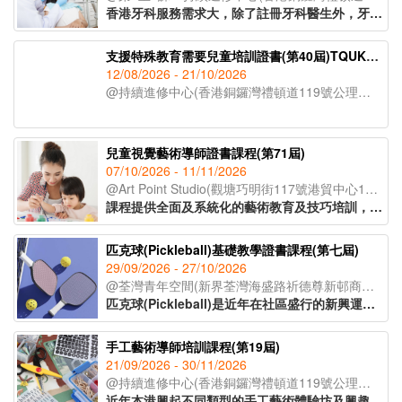
香港牙科服務需求大，除了註冊牙科醫生外，牙醫助護亦出現人手短缺的現象。課程為有意投身牙醫診所助護人士提供機會，教授日常牙醫診所運作及牙醫助護職責，讓學員了解牙科護理專業知識，並掌握相關技巧，以便日後投身牙科護理行業。
支援特殊教育需要兒童培訓證書(第40屆)TQUK證書申請
12/08/2026 - 21/10/2026
@持續進修中心(香港銅鑼灣禮頓道119號公理堂大樓21-23樓)
兒童視覺藝術導師證書課程(第71屆)
07/10/2026 - 11/11/2026
@Art Point Studio(觀塘巧明街117號港貿中心18樓02室)
課程提供全面及系統化的藝術教育及技巧培訓，配合兒童心理學理論，教授學員視藝教案設計、兒童教學技巧、評估方法，以及如何有效與家長溝通及協調。課程提供兒童畫室教學場地實地參觀機會，學員可親身體驗視藝課堂的環境氣氛，運用所學的理論與技巧實踐在教育工作及管理上。
匹克球(Pickleball)基礎教學證書課程(第七屆)
29/09/2026 - 27/10/2026
@荃灣青年空間(新界荃灣海盛路祈德尊新邨商業中心2及3樓)
匹克球(Pickleball)是近年在社區盛行的新興運動，其最大特點在於規則簡單、容易上手及撞擊性低，不論甚麼年齡、性別或運動程度的參加者，都能在短時間內體驗到運動樂趣。課程涵蓋匹克球理論與實務，包括場地及裝備選用、規則講解、風險管理及分齡教學法，並透過實務教學培養指導能力，逐步掌握新興運動於社區的推廣及發展技巧。
手工藝術導師培訓課程(第19屆)
21/09/2026 - 30/11/2026
@持續進修中心(香港銅鑼灣禮頓道119號公理堂大樓21-23樓)
近年本港興起不同類型的手工藝術體驗坊及興趣班，不論是大人或小朋友，亦會在空餘時間參加手工藝術創作活動，學習新技能。課程為有志投身手工藝術導師或藝術教育人士而設，學員可透過課堂體驗，學習多項潮流及時尚的手作藝術，掌握班組設計及帶領技巧，提升教學專業。