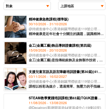
精神健康急救課程(標準版)
30/10/2026 - 31/10/2026
@持續進修中心(香港銅鑼灣禮頓道119號公理堂大樓21-23樓)
精神健康是近年社會十分關注的議題，認識精神健康急救知識，能夠助人自助，有效提升大眾的精神健康狀態。課程旨在教導學員如何辨識身邊人的精神健康問題、如何展開介入工作(ALGEE)，以及如何協助當事人運用社區資源，為受情緒或精神困擾的人士提供支援。
金工(金屬工藝)飾品導師證書課程(第四屆)
15/09/2026 - 20/10/2026
@持續進修中心(香港銅鑼灣禮頓道119號公理堂大樓21-23樓)
金工(金屬工藝)是指傳統銀飾及金飾製作技術，從一塊銀片開始，循序漸進地打造出各種設計與風格的首飾。課程將會教授各種金工器具的使用方法，學員將在導師的指導下，完成五款獨特的金工作品。課程亦將講解熔銀處理的過程及金工手工藝的教學技巧，適合有興趣創業、從事手工藝教學工作或投身金工飾品行業人士報讀。
支援兒童言語及語言障礙培訓證書(第30屆)(41C154702)
03/11/2026 - 16/02/2027
@持續進修中心(香港銅鑼灣禮頓道119號公理堂大樓21-23樓)
課程以粉彩為媒介，透過簡單、無壓力的手指繪畫技巧，即使是零繪畫經驗的學員亦能輕鬆掌握。課程內容涵蓋和諧粉彩的起源、基礎技法、創作技巧與色彩心理學入門，並引導學員完成八幅具有主題意涵的創作作品。透過溫柔的粉彩色調與富啟發性的圖像構圖，讓學員在創作中感受內在平靜與情緒釋放，並學習如何運用藝術作為自我表達與情緒調節的工具，達致身心靈的平衡與和諧。
STEAM教學實踐培訓課程(第63屆)TQUK證書申請
11/08/2026 - 13/08/2026
@Decatron(觀塘開源道64號源成中心19樓03室)