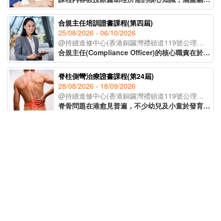
合規主任培訓證書課程(第四屆)
25/08/2026 - 06/10/2026
@持續進修中心(香港銅鑼灣禮頓道119號公理堂大樓21-23樓)
合規主任(Compliance Officer)的核心職責在於監督公司日常運作，確保業務流程符合各項法例要求及行業標準，亦要了解監管機構的政策取向和整個監管環境的轉變，從而為公司制定監測程序及指引，提供建議及支援。課程由專業導師講授有關合規主任的職責、風險管理、處理公司內部合規問題等知識，為有意投身合規行業人士提供基礎培訓及行業知識，成為開拓職涯的助力。
脊柱側彎治療證書課程(第24屆)
28/08/2026 - 18/09/2026
@持續進修中心(香港銅鑼灣禮頓道119號公理堂大樓21-23樓)
脊骨問題在港愈見普遍，不少幼兒及小童於發育期已出現脊柱側彎的症狀。課程讓學員辨識脊柱側彎的不同類型，以著名的脊柱康復專家施羅特(Schroth)的三維矯正理論為藍本，配合物理治療及運動治療等保守性的方式紓緩症狀，助學員於不同範籌支援兒童脊柱健康。
非遺手工藝導師培訓課程(第五屆)
23/09/2026 - 21/10/2026
@持續進修中心(香港銅鑼灣禮頓道119號公理堂大樓21-23樓)
為延續傳統文化精髓，課程由資深非遺導師授課，帶領學員深入了解各類非遺工藝的歷史背景與教學技巧。學員更可於課堂中親手製作不同非遺作品，親身體驗傳統工藝的魅力。完成課程後，學員將獲頒 IAEA國際教育認證聯盟學習證書，為日後成為非遺手工藝導師奠定基礎。
精神健康急救課程(標準版)(第14屆)
15/09/2026 - 22/09/2026
@網上授課(Zoom)
精神健康是近年社會十分關注的議題，認識精神健康急救知識，能夠助人自助，有效提升大眾的精神健康狀態。課程旨在教導學員如何辨識身邊人的精神健康問題、如何展開介入工作(ALGEE)，以及如何協助當事人運用社區資源，為受情緒或精神困擾的人士提供支援。