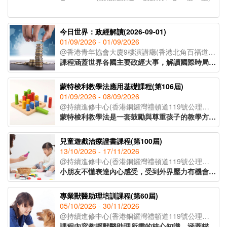
今日世界：政經解讀(2026-09-01)
01/09/2026 - 01/09/2026
@香港青年協會大廈9樓演講廳(香港北角百福道21號香港青年協會大廈;入口於模範里)
課程涵蓋世界各國主要政經大事，解讀國際時局，以達到認識世界，建立世界宏觀視野的教育目標。課程採取循環模式授課，以三個月為一循環，每屆課程內容按時局走向更新。
蒙特梭利教學法應用基礎課程(第106屆)
01/09/2026 - 08/09/2026
@持續進修中心(香港銅鑼灣禮頓道119號公理堂大樓21-23樓)
蒙特梭利教學法是一套鼓勵與尊重孩子的教學方法。透過現實環境和教學工具，讓孩子親身體驗，主動探索，發展個人潛能。課程教授家長及幼兒教育工作者認識兒童敏感期的特徵，按不同階段的學習特徵安排教學活動，讓學習獲得最大的成效。
兒童遊戲治療證書課程(第100屆)
13/10/2026 - 17/11/2026
@持續進修中心(香港銅鑼灣禮頓道119號公理堂大樓21-23樓)
小朋友不懂表達內心感受，受到外界壓力有機會導致各種偏差行為的出現。家長及兒童教育者可運用兒童好奇的天性，以遊戲作輔導及治療方法，讓孩童表達內心，提升自信。課程主要探討如何運用合適的遊戲及玩具與孩子建立具治療性的溝通關係，特別針對專注力不足、亞氏保加症、自尊心較低、學習障礙的小朋友，有明顯的改善效果。
專業獸醫助理培訓課程(第60屆)
05/10/2026 - 30/11/2026
@持續進修中心(香港銅鑼灣禮頓道119號公理堂大樓21-23樓)
課程內容教授獸醫助理所需的核心知識，涵蓋貓狗解剖學、常見寵物疾病、寄生蟲防治及醫療衞生常識等重點領域，並深入講解動物福利、面對寵物離世的情境應對，以及與寵物主人之間的有效溝通技巧，協助學員全面理解行業職責。課程設有實習課堂，學員將實地參觀獸醫診所，在導師指導下參與簡易化驗流程，了解日常運作、獸醫助理的職責和工作流程。課程由資深獸醫及獸醫助理親自講授，為學員奠定扎實的寵物護理專業基礎，銜接職場。