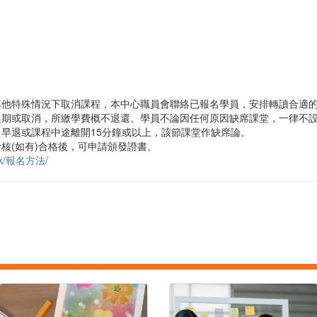
其他特殊情況下取消課程，本中心職員會聯絡已報名學員，安排轉讀合適
延期或取消，所繳學費概不退還。學員不論因任何原因缺席課堂，一律不
早退或課程中途離開15分鐘或以上，該節課堂作缺席論。
核(如有)合格後，可申請頒發證書。
g.hk/報名方法/