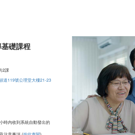
導基礎課程
共2課
道119號公理堂大樓21-23
小時內收到系統自動發出的
」
注意事項 (
按此查閱
)