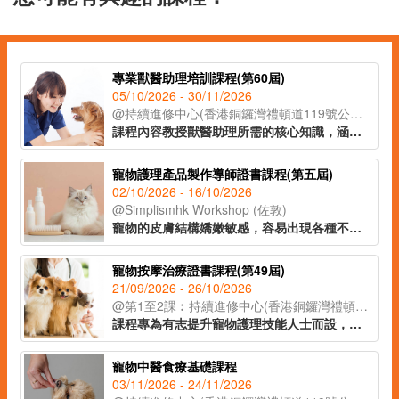
專業獸醫助理培訓課程(第60屆)
05/10/2026 - 30/11/2026
@持續進修中心(香港銅鑼灣禮頓道119號公理堂大樓21-23樓)
課程內容教授獸醫助理所需的核心知識，涵蓋貓狗解剖學、常見寵物疾病、寄生蟲防治及醫療衞生常識等重點領域，並深入講解動物福利、面對寵物離世的情境應對，以及與寵物主人之間的有效溝通技巧，協助學員全面理解行業職責。課程設有實習課堂，學員將實地參觀獸醫診所，在導師指導下參與簡易化驗流程，了解日常運作、獸醫助理的職責和工作流程。課程由資深獸醫及獸醫助理親自講授，為學員奠定扎實的寵物護理專業基礎，銜接職場。
寵物護理產品製作導師證書課程(第五屆)
02/10/2026 - 16/10/2026
@Simplismhk Workshop (佐敦)
寵物的皮膚結構嬌嫩敏感，容易出現各種不適症狀，而市面上常見的寵物護理產品往往含有化學添加劑及潛在致敏成分，長期使用可能對愛寵的健康造成影響。課程將會教授常見的寵物致敏源，以及不同寵物友善的原材料。學員將於課堂上製作十款天然低敏的寵物護理產品，適合寵物飼主、從事寵物相關行業人士及有意投身導師行業人士報讀。
寵物按摩治療證書課程(第49屆)
21/09/2026 - 26/10/2026
@第1至2課︰持續進修中心(香港銅鑼灣禮頓道119號公理堂大樓21-23樓)
課程專為有志提升寵物護理技能人士而設，透過系統化培訓，讓學員掌握寵物按摩治療的基礎理論與實務技巧。課程結合寵物解剖學與經絡概念，教授安全而有效的按摩手法，有助促進寵物血液循環及新陳代謝，舒緩肌肉緊張與壓力。按摩亦有助安撫寵物情緒，改善行為問題，增進主人與寵物之間的信任與連結。課程設有實習環節，讓學員在導師指導下進行實務練習，鞏固所學。
寵物中醫食療基礎課程
03/11/2026 - 24/11/2026