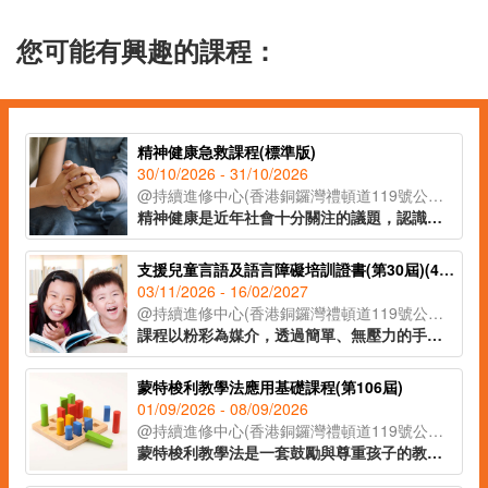
您可能有興趣的課程：
精神健康急救課程(標準版)
30/10/2026 - 31/10/2026
@持續進修中心(香港銅鑼灣禮頓道119號公理堂大樓21-23樓)
精神健康是近年社會十分關注的議題，認識精神健康急救知識，能夠助人自助，有效提升大眾的精神健康狀態。課程旨在教導學員如何辨識身邊人的精神健康問題、如何展開介入工作(ALGEE)，以及如何協助當事人運用社區資源，為受情緒或精神困擾的人士提供支援。
支援兒童言語及語言障礙培訓證書(第30屆)(41C154702)
03/11/2026 - 16/02/2027
@持續進修中心(香港銅鑼灣禮頓道119號公理堂大樓21-23樓)
課程以粉彩為媒介，透過簡單、無壓力的手指繪畫技巧，即使是零繪畫經驗的學員亦能輕鬆掌握。課程內容涵蓋和諧粉彩的起源、基礎技法、創作技巧與色彩心理學入門，並引導學員完成八幅具有主題意涵的創作作品。透過溫柔的粉彩色調與富啟發性的圖像構圖，讓學員在創作中感受內在平靜與情緒釋放，並學習如何運用藝術作為自我表達與情緒調節的工具，達致身心靈的平衡與和諧。
蒙特梭利教學法應用基礎課程(第106屆)
01/09/2026 - 08/09/2026
@持續進修中心(香港銅鑼灣禮頓道119號公理堂大樓21-23樓)
蒙特梭利教學法是一套鼓勵與尊重孩子的教學方法。透過現實環境和教學工具，讓孩子親身體驗，主動探索，發展個人潛能。課程教授家長及幼兒教育工作者認識兒童敏感期的特徵，按不同階段的學習特徵安排教學活動，讓學習獲得最大的成效。