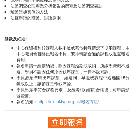
法證調查心理專業分析報告的撰寫及法證調查要訣
驗證證據真偽的方法
法庭舉證的辯證、討論原則
條款及細則:
中心保留權利於課程人數不足或其他特殊情況下取消課程，本
中心職員會聯絡已報名學員，安排轉讀合適的課程或退還報名
費用。
報名申請一經接納後，除因課程延期或取消，所繳學費概不退
還。學員不論因任何原因缺席課堂，一律不設補課。
學員必須準時出席課堂，如遲到、早退或課程中途離開15分
鐘或以上，該節課堂作缺席論。
學員出席率符合課程要求，及經考核(如有)合格後，可申請頒
發證書。
報名須知：
https://clc.hkfyg.org.hk/報名方法/