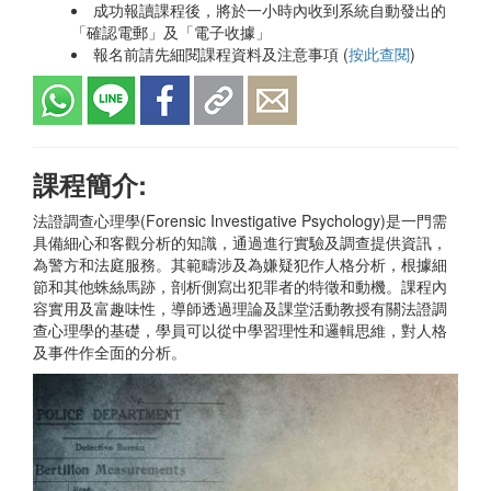
成功報讀課程後，將於一小時內收到系統自動發出的
「確認電郵」及「電子收據」
報名前請先細閱課程資料及注意事項 (
按此查閱
)
課程簡介:
法證調查心理學(Forensic Investigative Psychology)是一門需
具備細心和客觀分析的知識，通過進行實驗及調查提供資訊，
為警方和法庭服務。其範疇涉及為嫌疑犯作人格分析，根據細
節和其他蛛絲馬跡，剖析側寫出犯罪者的特徵和動機。課程內
容實用及富趣味性，導師透過理論及課堂活動教授有關法證調
查心理學的基礎，學員可以從中學習理性和邏輯思維，對人格
及事件作全面的分析。