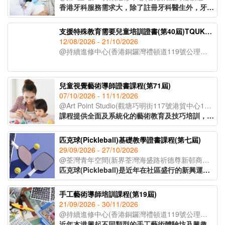
香港牙科服務需求大，除了註冊牙科醫生外，牙醫助護亦出現人手短缺的現象。課程為有意投身牙醫診所助護人士提供機會，教授日常牙醫診所運作及牙醫助護職責，讓學員了解牙科護理專業知識，並掌握相關技巧，以便日後投身牙科護理行業。
支援特殊教育需要兒童培訓證書(第40屆)TQUK證書申請
12/08/2026 - 21/10/2026
@持續進修中心(香港銅鑼灣禮頓道119號公理堂大樓21-23樓)
兒童視覺藝術導師證書課程(第71屆)
07/10/2026 - 11/11/2026
@Art Point Studio(觀塘巧明街117號港貿中心18樓02室)
課程提供全面及系統化的藝術教育及技巧培訓，配合兒童心理學理論，教授學員視藝教案設計、兒童教學技巧、評估方法，以及如何有效與家長溝通及協調。課程提供兒童畫室教學場地實地參觀機會，學員可親身體驗視藝課堂的環境氣氛，運用所學的理論與技巧實踐在教育工作及管理上。
匹克球(Pickleball)基礎教學證書課程(第七屆)
29/09/2026 - 27/10/2026
@荃灣青年空間(新界荃灣海盛路祈德尊新邨商業中心2及3樓)
匹克球(Pickleball)是近年在社區盛行的新興運動，其最大特點在於規則簡單、容易上手及撞擊性低，不論甚麼年齡、性別或運動程度的參加者，都能在短時間內體驗到運動樂趣。課程涵蓋匹克球理論與實務，包括場地及裝備選用、規則講解、風險管理及分齡教學法，並透過實務教學培養指導能力，逐步掌握新興運動於社區的推廣及發展技巧。
手工藝術導師培訓課程(第19屆)
21/09/2026 - 30/11/2026
@持續進修中心(香港銅鑼灣禮頓道119號公理堂大樓21-23樓)
近年本港興起不同類型的手工藝術體驗坊及興趣班，不論是大人或小朋友，亦會在空餘時間參加手工藝術創作活動，學習新技能。課程為有志投身手工藝術導師或藝術教育人士而設，學員可透過課堂體驗，學習多項潮流及時尚的手作藝術，掌握班組設計及帶領技巧，提升教學專業。