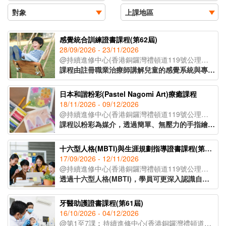
感覺統合訓練證書課程(第62屆)
28/09/2026 - 23/11/2026
@持續進修中心(香港銅鑼灣禮頓道119號公理堂大樓21-23樓)
課程由註冊職業治療師講解兒童的感覺系統與專注力、身體張力運用、手眼協調、情緒穩定之間的關係，教授如何透過大量刺激讓大腦作出適當的回應，達致協調、穩定及發展能力提升兒童各方面能力，指導學員制定更有效培訓方法，事半功倍。
日本和諧粉彩(Pastel Nagomi Art)療癒課程
18/11/2026 - 09/12/2026
@持續進修中心(香港銅鑼灣禮頓道119號公理堂大樓21-23樓)
課程以粉彩為媒介，透過簡單、無壓力的手指繪畫技巧，即使是零繪畫經驗的學員亦能輕鬆掌握。課程內容涵蓋和諧粉彩的起源、基礎技法、創作技巧與色彩心理學入門，並引導學員完成八幅具有主題意涵的創作作品。透過溫柔的粉彩色調與富啟發性的圖像構圖，讓學員在創作中感受內在平靜與情緒釋放，並學習如何運用藝術作為自我表達與情緒調節的工具，達致身心靈的平衡與和諧。
十六型人格(MBTI)與生涯規劃指導證書課程(第40屆)
17/09/2026 - 12/11/2026
@持續進修中心(香港銅鑼灣禮頓道119號公理堂大樓21-23樓)
透過十六型人格(MBTI)，學員可更深入認識自己的興趣、能力和方向，配合知識、技能及態度，作出明智的人生選擇。課程適合有意增強自我認識或優化人生規劃的人士，當中教授的Coaching基本技巧，可幫助老師、社工、管理人員和公司培訓主任等對其服務對象或員工更有效地進行人生規劃的指導。
牙醫助護證書課程(第61屆)
16/10/2026 - 04/12/2026
@第1至7課︰持續進修中心(香港銅鑼灣禮頓道119號公理堂大樓21-23樓)