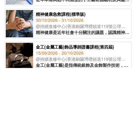
精神健康急救課程(標準版)
30/10/2026 - 31/10/2026
@持續進修中心(香港銅鑼灣禮頓道119號公理堂大樓21-23樓)
精神健康是近年社會十分關注的議題，認識精神健康急救知識，能夠助人自助，有效提升大眾的精神健康狀態。課程旨在教導學員如何辨識身邊人的精神健康問題、如何展開介入工作(ALGEE)，以及如何協助當事人運用社區資源，為受情緒或精神困擾的人士提供支援。
金工(金屬工藝)飾品導師證書課程(第四屆)
15/09/2026 - 20/10/2026
@持續進修中心(香港銅鑼灣禮頓道119號公理堂大樓21-23樓)
金工(金屬工藝)是指傳統銀飾及金飾製作技術，從一塊銀片開始，循序漸進地打造出各種設計與風格的首飾。課程將會教授各種金工器具的使用方法，學員將在導師的指導下，完成五款獨特的金工作品。課程亦將講解熔銀處理的過程及金工手工藝的教學技巧，適合有興趣創業、從事手工藝教學工作或投身金工飾品行業人士報讀。
支援兒童言語及語言障礙培訓證書(第30屆)(41C154702)
03/11/2026 - 16/02/2027
@持續進修中心(香港銅鑼灣禮頓道119號公理堂大樓21-23樓)
課程以粉彩為媒介，透過簡單、無壓力的手指繪畫技巧，即使是零繪畫經驗的學員亦能輕鬆掌握。課程內容涵蓋和諧粉彩的起源、基礎技法、創作技巧與色彩心理學入門，並引導學員完成八幅具有主題意涵的創作作品。透過溫柔的粉彩色調與富啟發性的圖像構圖，讓學員在創作中感受內在平靜與情緒釋放，並學習如何運用藝術作為自我表達與情緒調節的工具，達致身心靈的平衡與和諧。
STEAM教學實踐培訓課程(第63屆)TQUK證書申請
11/08/2026 - 13/08/2026
@Decatron(觀塘開源道64號源成中心19樓03室)